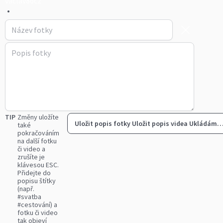
vaclav86cz
•
TIP
Změny uložíte
Uložit popis fotky
Uložit popis videa
Ukládám
také
pokračováním
na další fotku
či video a
zrušíte je
klávesou ESC.
Přidejte do
popisu štítky
(např.
#svatba
#cestování) a
fotku či video
tak objeví