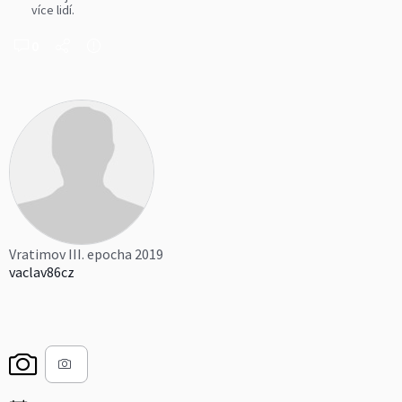
více lidí.
0
Vratimov III. epocha 2019
vaclav86cz