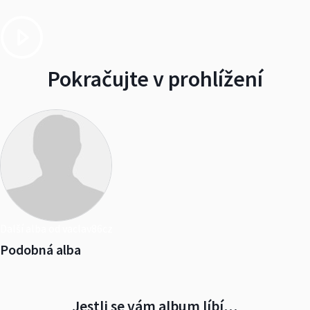
Pokračujte v prohlížení
Další alba od vaclav86cz
Podobná alba
Jestli se vám album líbí…