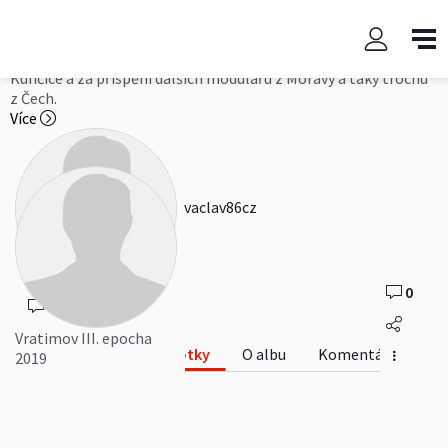
Vratimov III. epocha 2019
Modulové setkání H0 ve Vratimově pořádané kluby Ostramo a
Kunčice a za přispění dalších modulářu z Moravy a taky trochu
z Čech.
Více
vaclav86cz
0
0
Vratimov III. epocha
Fotky
O albu
Komentáře
2019