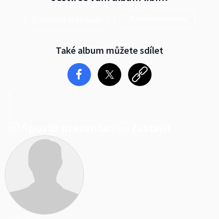
Prohlédnout znovu
Přihlásit se na Rajče
Také album můžete sdílet
Spustit prezentaci
Zastavit