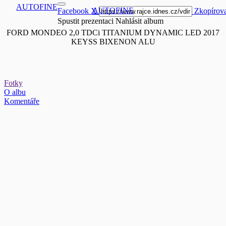
AUTOFINE
AUTOFINE
Facebook
X
Zkopírova
Spustit prezentaci
Nahlásit album
FORD MONDEO 2,0 TDCi TITANIUM DYNAMIC LED 2017
KEYSS BIXENON ALU
Fotky
O albu
Komentáře