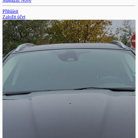
Magazín
Nové
Přihlásit
Založit účet