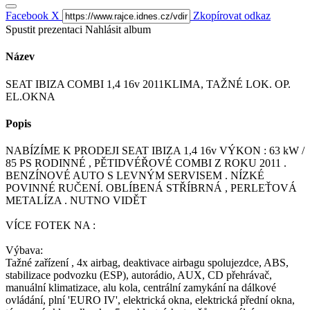
Facebook
X
Zkopírovat odkaz
Spustit prezentaci
Nahlásit album
Název
SEAT IBIZA COMBI 1,4 16v 2011KLIMA, TAŽNÉ LOK. OP.
EL.OKNA
Popis
NABÍZÍME K PRODEJI SEAT IBIZA 1,4 16v VÝKON : 63 kW /
85 PS RODINNÉ , PĚTIDVÉŘOVÉ COMBI Z ROKU 2011 .
BENZÍNOVÉ AUTO S LEVNÝM SERVISEM . NÍZKÉ
POVINNÉ RUČENÍ. OBLÍBENÁ STŘÍBRNÁ , PERLEŤOVÁ
METALÍZA . NUTNO VIDĚT
VÍCE FOTEK NA :
Výbava:
Tažné zařízení , 4x airbag, deaktivace airbagu spolujezdce, ABS,
stabilizace podvozku (ESP), autorádio, AUX, CD přehrávač,
manuální klimatizace, alu kola, centrální zamykání na dálkové
ovládání, plní 'EURO IV', elektrická okna, elektrická přední okna,