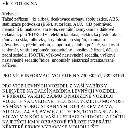
VÍCE FOTEK NA :
Výbava:
Tažné zařízení , 4x airbag, deaktivace airbagu spolujezdce, ABS,
stabilizace podvozku (ESP), autorádio, AUX, CD přehrávač,
manuální klimatizace, alu kola, centrální zamykání na dálkové
ovládání, plní 'EURO IV', elektrická okna, elektrická přední okna,
tónovaná skla, mlhovky, 5 rychlostních stupňů, manuální
převodovka, přední pohon, tempomat, palubní počítač, venkovní
teploměr, vnitřní teploměr, nastavitelný , posilovač řízení, dělená
zadní sedadla, ISOFIX, výškově nastavitelná sedadla, výškově
nastavitelné sedadlo řidiče, imobilizér, elektrická zrcátka,tažné
zařízení.
PRO VÍCE INFORMACÍ VOLEJTE NA 730930557, 739533169
PRO VÍCE LEVNÝCH VOZIDEL Z NAŠÍ NABÍDKY
KLIKNĚTE NA DALŠÍ NABÍDKA LEVNÝCH VOZIDEL.
V PŘÍPADĚ VAŠEHO ZÁJMU O NABÍZENÉ VOZIDLO
VOLEJTE NA UVEDENÉ TEL.ČÍSLO. VOZIDLO MOŽNOST
VÝMĚNY S OBOUSTRANNÝM DOPLATKEM ZA VW,
AUDI A6 , A4, A3, BMW 6,7, CITEOEN, TOYOTA,SUZUKI,
VOLVO.VIN KÓD K VAŠÍ LUSTRACI O PŮVODU A POČTU
NAJETÝCH KM V OBRAZOVÉ PŘÍLOZE INZERÁTU.
NĚKTERÉ PRVKY VÝBAVY SE MOHOU LIŠIT,