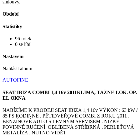
smlouvy.
Období
Statistiky
96 fotek
0 se líbí
Nastavení
Nahlásit album
AUTOFINE
SEAT IBIZA COMBI 1,4 16v 2011KLIMA, TAŽNÉ LOK. OP.
EL.OKNA
NABÍZÍME K PRODEJI SEAT IBIZA 1,4 16v VÝKON : 63 kW /
85 PS RODINNÉ , PĚTIDVÉŘOVÉ COMBI Z ROKU 2011 .
BENZÍNOVÉ AUTO S LEVNÝM SERVISEM . NÍZKÉ
POVINNÉ RUČENÍ. OBLÍBENÁ STŘÍBRNÁ , PERLEŤOVÁ
METALÍZA . NUTNO VIDĚT