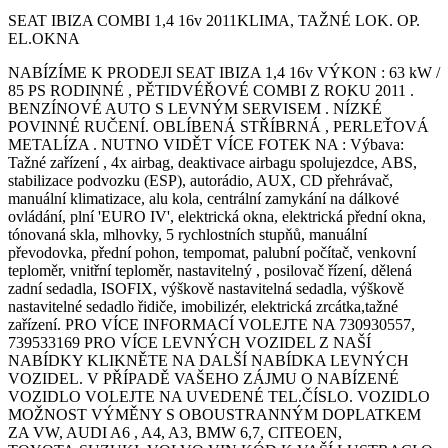
SEAT IBIZA COMBI 1,4 16v 2011KLIMA, TAŽNÉ LOK. OP.
EL.OKNA
NABÍZÍME K PRODEJI SEAT IBIZA 1,4 16v VÝKON : 63 kW /
85 PS RODINNÉ , PĚTIDVÉŘOVÉ COMBI Z ROKU 2011 .
BENZÍNOVÉ AUTO S LEVNÝM SERVISEM . NÍZKÉ
POVINNÉ RUČENÍ. OBLÍBENÁ STŘÍBRNÁ , PERLEŤOVÁ
METALÍZA . NUTNO VIDĚT VÍCE FOTEK NA : Výbava:
Tažné zařízení , 4x airbag, deaktivace airbagu spolujezdce, ABS,
stabilizace podvozku (ESP), autorádio, AUX, CD přehrávač,
manuální klimatizace, alu kola, centrální zamykání na dálkové
ovládání, plní 'EURO IV', elektrická okna, elektrická přední okna,
tónovaná skla, mlhovky, 5 rychlostních stupňů, manuální
převodovka, přední pohon, tempomat, palubní počítač, venkovní
teploměr, vnitřní teploměr, nastavitelný , posilovač řízení, dělená
zadní sedadla, ISOFIX, výškově nastavitelná sedadla, výškově
nastavitelné sedadlo řidiče, imobilizér, elektrická zrcátka,tažné
zařízení. PRO VÍCE INFORMACÍ VOLEJTE NA 730930557,
739533169 PRO VÍCE LEVNÝCH VOZIDEL Z NAŠÍ
NABÍDKY KLIKNĚTE NA DALŠÍ NABÍDKA LEVNÝCH
VOZIDEL. V PŘÍPADĚ VAŠEHO ZÁJMU O NABÍZENÉ
VOZIDLO VOLEJTE NA UVEDENÉ TEL.ČÍSLO. VOZIDLO
MOŽNOST VÝMĚNY S OBOUSTRANNÝM DOPLATKEM
ZA VW, AUDI A6 , A4, A3, BMW 6,7, CITEOEN,