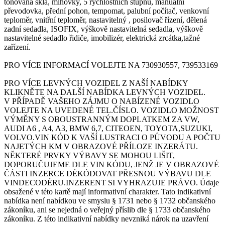
tónovaná skla, mlhovky, 5 rychlostních stupňů, manuální
převodovka, přední pohon, tempomat, palubní počítač, venkovní
teploměr, vnitřní teploměr, nastavitelný , posilovač řízení, dělená
zadní sedadla, ISOFIX, výškově nastavitelná sedadla, výškově
nastavitelné sedadlo řidiče, imobilizér, elektrická zrcátka,tažné
zařízení.
PRO VÍCE INFORMACÍ VOLEJTE NA 730930557, 739533169
PRO VÍCE LEVNÝCH VOZIDEL Z NAŠÍ NABÍDKY
KLIKNĚTE NA DALŠÍ NABÍDKA LEVNÝCH VOZIDEL.
V PŘÍPADĚ VAŠEHO ZÁJMU O NABÍZENÉ VOZIDLO
VOLEJTE NA UVEDENÉ TEL.ČÍSLO. VOZIDLO MOŽNOST
VÝMĚNY S OBOUSTRANNÝM DOPLATKEM ZA VW,
AUDI A6 , A4, A3, BMW 6,7, CITEOEN, TOYOTA,SUZUKI,
VOLVO.VIN KÓD K VAŠÍ LUSTRACI O PŮVODU A POČTU
NAJETÝCH KM V OBRAZOVÉ PŘÍLOZE INZERÁTU.
NĚKTERÉ PRVKY VÝBAVY SE MOHOU LIŠIT,
DOPORUČUJEME DLE VIN KÓDU, JENŽ JE V OBRAZOVÉ
ČÁSTI INZERCE DÉKÓDOVAT PŘESNOU VÝBAVU DLE
VINDECODÉRU.INZERENT SI VYHRAZUJE PRÁVO. Údaje
obsažené v této kartě mají informativní charakter. Tato indikativní
nabídka není nabídkou ve smyslu § 1731 nebo § 1732 občanského
zákoníku, ani se nejedná o veřejný příslib dle § 1733 občanského
zákoníku. Z této indikativní nabídky nevzniká nárok na uzavření