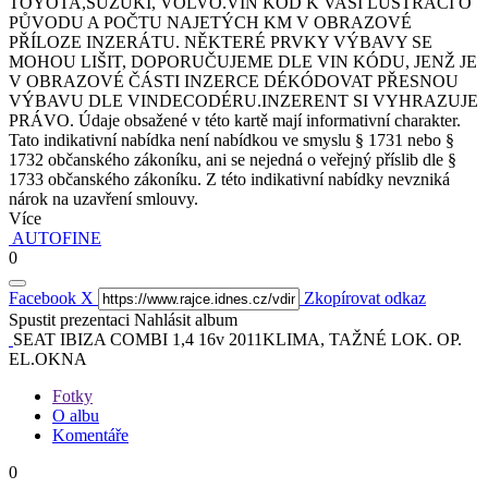
TOYOTA,SUZUKI, VOLVO.VIN KÓD K VAŠÍ LUSTRACI O
PŮVODU A POČTU NAJETÝCH KM V OBRAZOVÉ
PŘÍLOZE INZERÁTU. NĚKTERÉ PRVKY VÝBAVY SE
MOHOU LIŠIT, DOPORUČUJEME DLE VIN KÓDU, JENŽ JE
V OBRAZOVÉ ČÁSTI INZERCE DÉKÓDOVAT PŘESNOU
VÝBAVU DLE VINDECODÉRU.INZERENT SI VYHRAZUJE
PRÁVO. Údaje obsažené v této kartě mají informativní charakter.
Tato indikativní nabídka není nabídkou ve smyslu § 1731 nebo §
1732 občanského zákoníku, ani se nejedná o veřejný příslib dle §
1733 občanského zákoníku. Z této indikativní nabídky nevzniká
nárok na uzavření smlouvy.
Více
AUTOFINE
0
Facebook
X
Zkopírovat odkaz
Spustit prezentaci
Nahlásit album
SEAT IBIZA COMBI 1,4 16v 2011KLIMA, TAŽNÉ LOK. OP.
EL.OKNA
Fotky
O albu
Komentáře
0