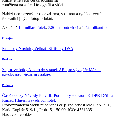
Rajče je největší česká sociální síť
zaměřená na sdílení fotografií a videí.
Nabízí neomezený prostor zdarma, snadnou a rychlou výrobu
fotoknih i jiných fotoproduktů.
Aktuálně
1,4 miliard fotek
,
7,86 milionů videí
a
1,42 milionů lidí
.
O Rajčeti
Kontakty
Novinky
Zelináři
Statistiky DSA
Reklama
Zajímavé fotky
Album do stránek
API pro vývojáře
Měření
návštěvnosti
Seznam cookies
Podpora
Časté dotazy
Návody
Pravidla
Podmínky soukromí
GDPR
Děti na
Rajčeti
Hlášení závadných fotek
Provozovatelem webu rajce.idnes.cz je společnost MAFRA, a. s.,
Karla Engliše 519/11, Praha 5, 150 00, IČO: 45313351
Nastavení cookies