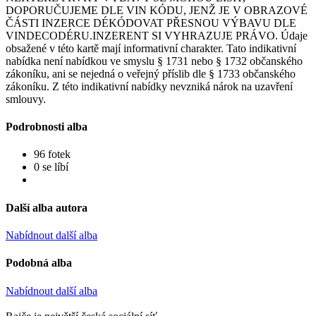
DOPORUČUJEME DLE VIN KÓDU, JENŽ JE V OBRAZOVÉ
ČÁSTI INZERCE DÉKÓDOVAT PŘESNOU VÝBAVU DLE
VINDECODÉRU.INZERENT SI VYHRAZUJE PRÁVO. Údaje
obsažené v této kartě mají informativní charakter. Tato indikativní
nabídka není nabídkou ve smyslu § 1731 nebo § 1732 občanského
zákoníku, ani se nejedná o veřejný příslib dle § 1733 občanského
zákoníku. Z této indikativní nabídky nevzniká nárok na uzavření
smlouvy.
Podrobnosti alba
96 fotek
0 se líbí
Další alba autora
Nabídnout další alba
Podobná alba
Nabídnout další alba