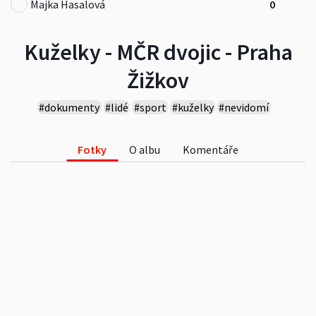
Majka Hasalová
0
Kuželky - MČR dvojic - Praha
Žižkov
#dokumenty
#lidé
#sport
#kuželky
#nevidomí
#slabozrací
#události
Fotky
O albu
Komentáře