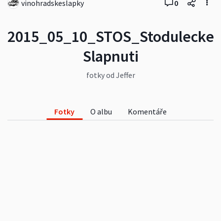
vinohradskeslapky
0
2015_05_10_STOS_Stodulecke
Slapnuti
fotky od Jeffer
Fotky
O albu
Komentáře