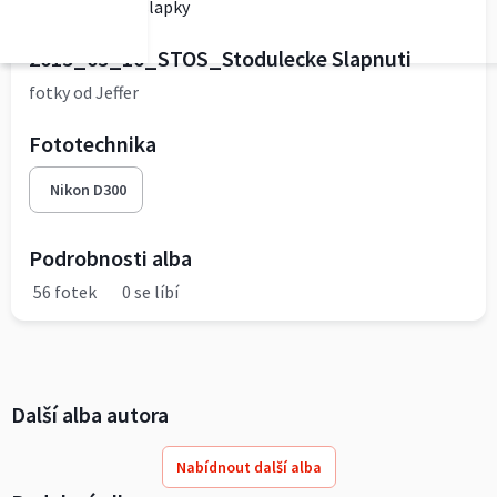
vinohradskeslapky
2015_05_10_STOS_Stodulecke Slapnuti
fotky od Jeffer
Fototechnika
Nikon D300
Podrobnosti alba
56 fotek
0 se líbí
Další alba autora
Nabídnout další alba