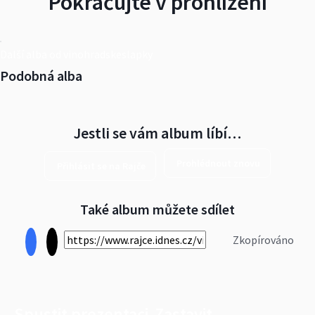
Pokračujte v prohlížení
Další alba od vinohradskeslapky
Podobná alba
Jestli se vám album líbí…
Prohlédnout znovu
Přihlásit se na Rajče
Také album můžete sdílet
Zkopírováno
Spustit prezentaci
Zastavit