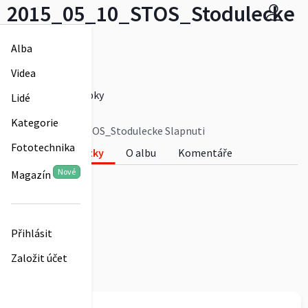
2015_05_10_STOS_Stodulecke
Slapnuti
Alba
fotky od Jeffer
Videa
Více
vinohradskeslapky
Lidé
0
Kategorie
2015_05_10_STOS_Stodulecke Slapnuti
Fototechnika
Fotky
O albu
Komentáře
Nové
Magazín
0
Přihlásit
Založit účet