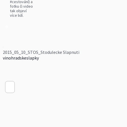
#cestování) a
fotku či video
tak objeví
více lidí.
0
2015_05_10_STOS_Stodulecke Slapnuti
vinohradskeslapky