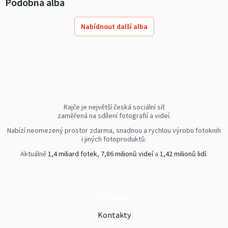
Podobná alba
Nabídnout další alba
Rajče je největší česká sociální síť
zaměřená na sdílení fotografií a videí.
Nabízí neomezený prostor zdarma, snadnou a rychlou výrobu fotoknih
i jiných fotoproduktů.
Aktuálně
1,4 miliard fotek
,
7,86 milionů videí
a
1,42 milionů lidí
.
O Rajčeti
Kontakty