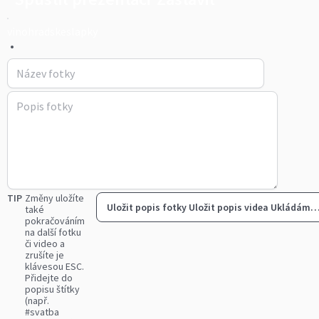
vinohradskeslapky
•
TIP
Změny uložíte
Uložit popis fotky
Uložit popis videa
Ukládám
také
pokračováním
na další fotku
či video a
zrušíte je
klávesou ESC.
Přidejte do
popisu štítky
(např.
#svatba