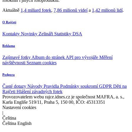
fotoknih i jiných fotoproduktů.
Aktuálně
1,4 miliard fotek
,
7,86 milionů videí
a
1,42 milionů lidí
.
O Rajčeti
Kontakty
Novinky
Zelináři
Statistiky DSA
Reklama
Zajímavé fotky
Album do stránek
API pro vývojáře
Měření
návštěvnosti
Seznam cookies
Podpora
Časté dotazy
Návody
Pravidla
Podmínky soukromí
GDPR
Děti na
Rajčeti
Hlášení závadných fotek
Provozovatelem webu rajce.idnes.cz je společnost MAFRA, a. s.,
Karla Engliše 519/11, Praha 5, 150 00, IČO: 45313351
Nastavení cookies
|
Čeština
Čeština
English