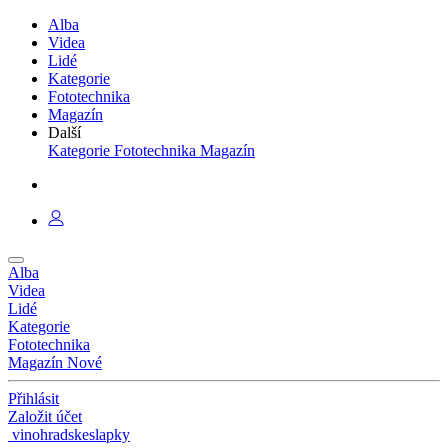
Alba
Videa
Lidé
Kategorie
Fototechnika
Magazín
Další
Kategorie
Fototechnika
Magazín
Alba
Videa
Lidé
Kategorie
Fototechnika
Magazín
Nové
Přihlásit
Založit účet
vinohradskeslapky