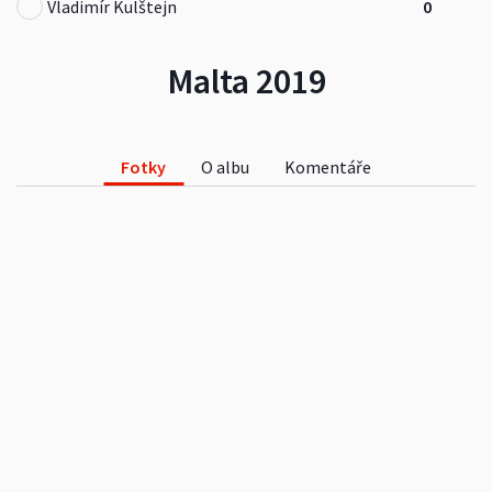
Vladimír Kulštejn
0
Malta 2019
Fotky
O albu
Komentáře