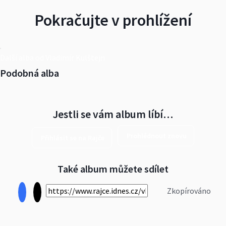
Pokračujte v prohlížení
Další alba od Vladimír Kulštejn
Podobná alba
Jestli se vám album líbí…
Prohlédnout znovu
Přihlásit se na Rajče
Také album můžete sdílet
Zkopírováno