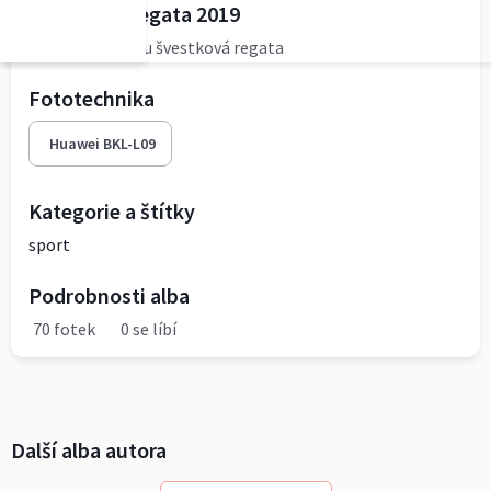
Švestková regata 2019
54.ročník závodu švestková regata
Fototechnika
Huawei BKL-L09
Kategorie a štítky
sport
Podrobnosti alba
70 fotek
0 se líbí
Další alba autora