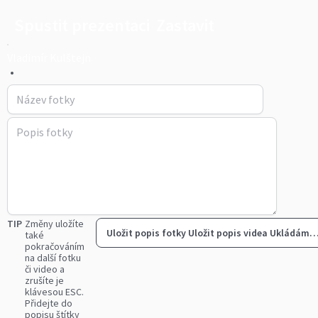
Spustit prezentaci
Zastavit
Vladimír Kulštejn
•
TIP
Změny uložíte
Uložit popis fotky
Uložit popis videa
Ukládám
také
pokračováním
na další fotku
či video a
zrušíte je
klávesou ESC.
Přidejte do
popisu štítky