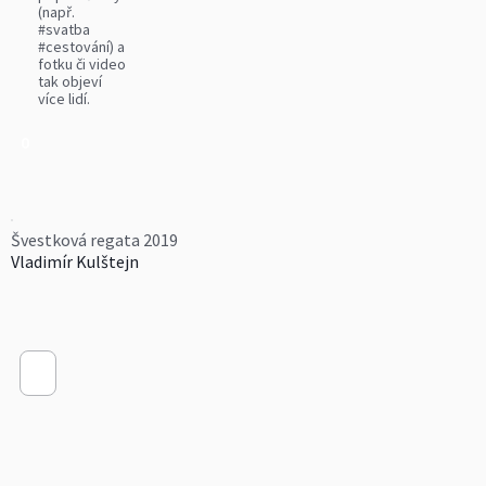
(např.
#svatba
#cestování) a
fotku či video
tak objeví
více lidí.
0
Švestková regata 2019
Vladimír Kulštejn