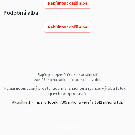
Nabídnout další alba
Podobná alba
Nabídnout další alba
Rajče je největší česká sociální síť
zaměřená na sdílení fotografií a videí.
Nabízí neomezený prostor zdarma, snadnou a rychlou výrobu fotoknih
i jiných fotoproduktů.
Aktuálně
1,4 miliard fotek
,
7,85 milionů videí
a
1,42 milionů lidí
.
O Rajčeti