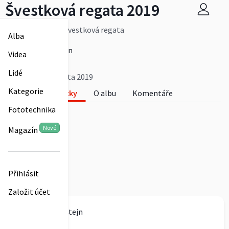
Švestková regata 2019
54.ročník závodu švestková regata
Alba
Více
Vladimír Kulštejn
Videa
0
Lidé
Švestková regata 2019
Kategorie
Fotky
O albu
Komentáře
Fototechnika
0
Nové
Magazín
Přihlásit
Založit účet
Vladimír Kulštejn