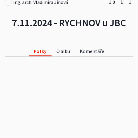
0
Ing. arch. Vladimíra Jínová
7.11.2024 - RYCHNOV u JBC
Fotky
O albu
Komentáře