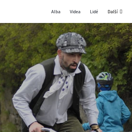
Alba
Videa
Lidé
Další