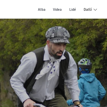
Alba
Videa
Lidé
Další