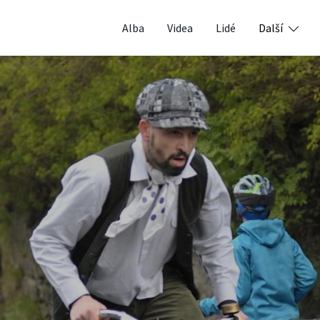
Alba
Videa
Lidé
Další