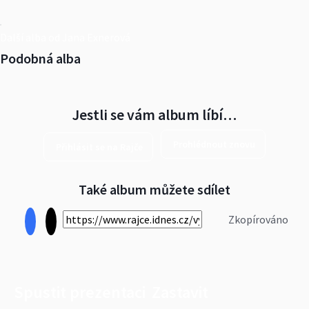
Další alba od Jana Exnerová
Podobná alba
Jestli se vám album líbí…
Prohlédnout znovu
Přihlásit se na Rajče
Také album můžete sdílet
Zkopírováno
Spustit prezentaci
Zastavit