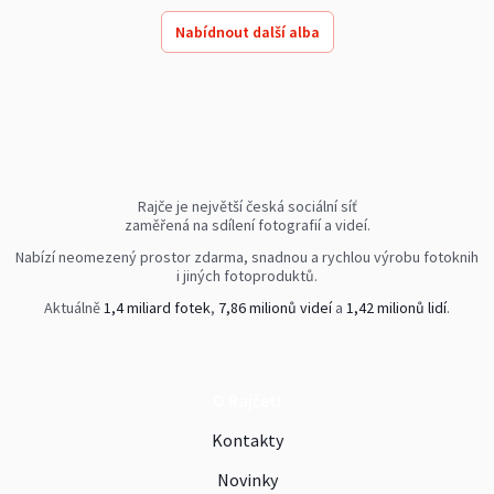
Nabídnout další alba
Rajče je největší česká sociální síť
zaměřená na sdílení fotografií a videí.
Nabízí neomezený prostor zdarma, snadnou a rychlou výrobu fotoknih
i jiných fotoproduktů.
Aktuálně
1,4 miliard fotek
,
7,86 milionů videí
a
1,42 milionů lidí
.
O Rajčeti
Kontakty
Novinky