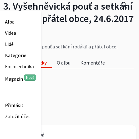
3. Vyšehněvická pouť a setkání
rodáků a přátel obce, 24.6.2017
Alba
Jana Exnerová
Videa
0
Lidé
3. Vyšehněvická pouť a setkání rodáků a přátel obce,
24.6.2017
Kategorie
Fotky
O albu
Komentáře
Fototechnika
0
Nové
Magazín
Přihlásit
Založit účet
Jana Exnerová