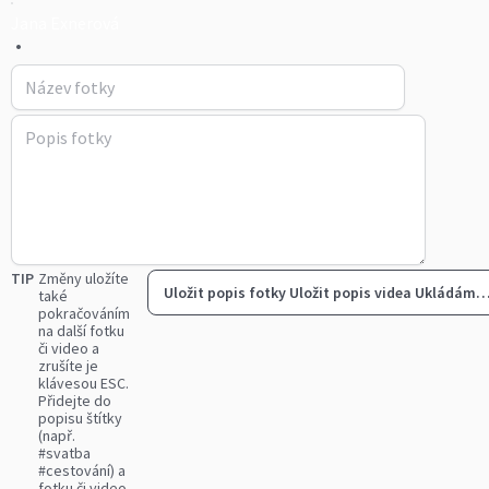
Jana Exnerová
•
TIP
Změny uložíte
Uložit popis fotky
Uložit popis videa
Ukládám
také
pokračováním
na další fotku
či video a
zrušíte je
klávesou ESC.
Přidejte do
popisu štítky
(např.
#svatba
#cestování) a
fotku či video