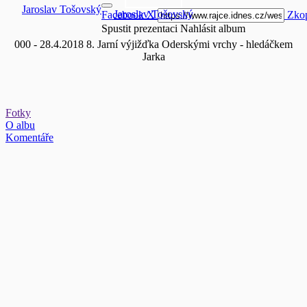
Jaroslav Tošovský
Jaroslav Tošovský
Facebook
X
Zkop
Spustit prezentaci
Nahlásit album
000 - 28.4.2018 8. Jarní výjižďka Oderskými vrchy - hledáčkem
Jarka
Fotky
O albu
Komentáře