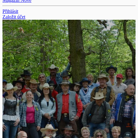
Magazín
Nové
Přihlásit
Založit účet