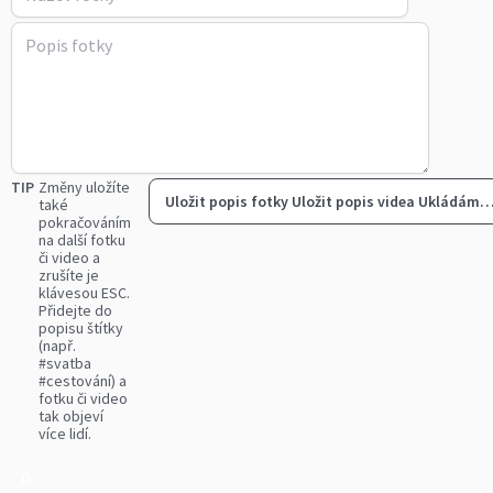
TIP
Změny uložíte
Uložit popis fotky
Uložit popis videa
Ukládám
také
pokračováním
na další fotku
či video a
zrušíte je
klávesou ESC.
Přidejte do
popisu štítky
(např.
#svatba
#cestování) a
fotku či video
tak objeví
více lidí.
0