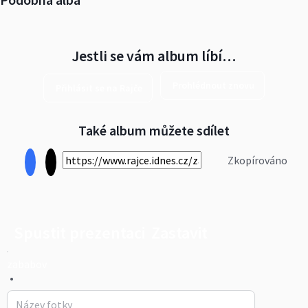
Jestli se vám album líbí…
Prohlédnout znovu
Přihlásit se na Rajče
Také album můžete sdílet
Zkopírováno
Spustit prezentaci
Zastavit
zababov
•