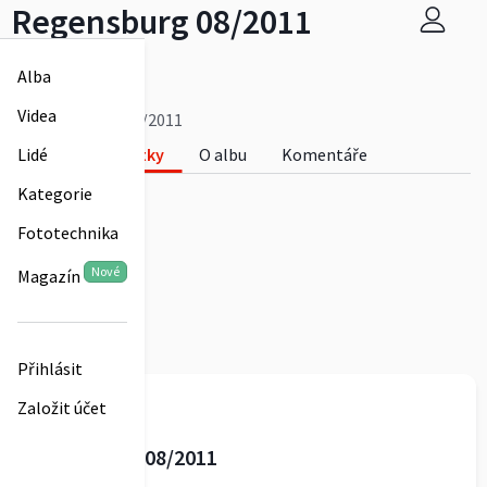
Regensburg 08/2011
zababov
Alba
0
Videa
Regensburg 08/2011
Fotky
O albu
Komentáře
Lidé
0
Kategorie
Fototechnika
Nové
Magazín
Přihlásit
zababov
Založit účet
Regensburg 08/2011