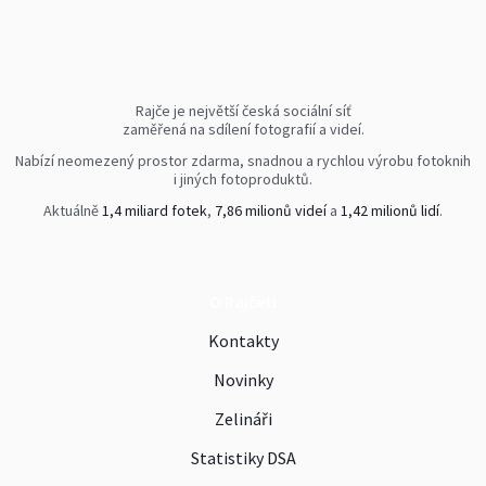
Rajče je největší česká sociální síť
zaměřená na sdílení fotografií a videí.
Nabízí neomezený prostor zdarma, snadnou a rychlou výrobu fotoknih
i jiných fotoproduktů.
Aktuálně
1,4 miliard fotek
,
7,86 milionů videí
a
1,42 milionů lidí
.
O Rajčeti
Kontakty
Novinky
Zelináři
Statistiky DSA