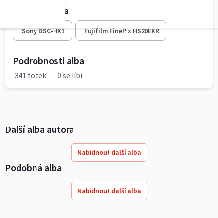
Fototechnika
Sony DSC-HX1
Fujifilm FinePix HS20EXR
Podrobnosti alba
341 fotek
0 se líbí
Další alba autora
Nabídnout další alba
Podobná alba
Nabídnout další alba