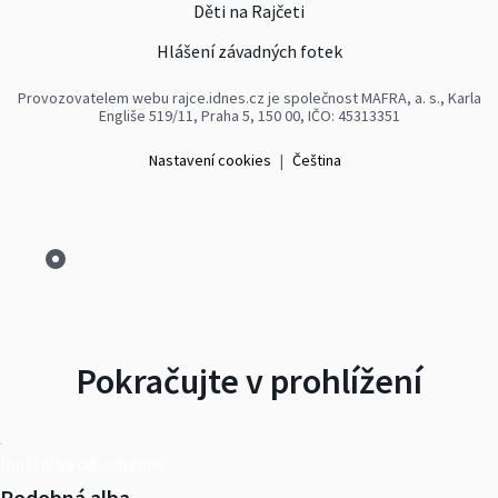
Děti na Rajčeti
Hlášení závadných fotek
Provozovatelem webu rajce.idnes.cz je společnost MAFRA, a. s., Karla
Engliše 519/11, Praha 5, 150 00, IČO: 45313351
Nastavení cookies
|
Čeština
Pokračujte v prohlížení
Další alba od zababov
Podobná alba