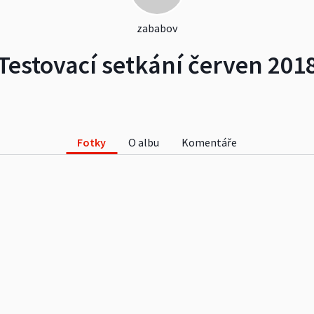
zababov
Testovací setkání červen 201
Fotky
O albu
Komentáře