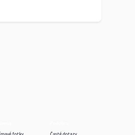
klama
Podpora
ímavé fotky
Časté dotazy