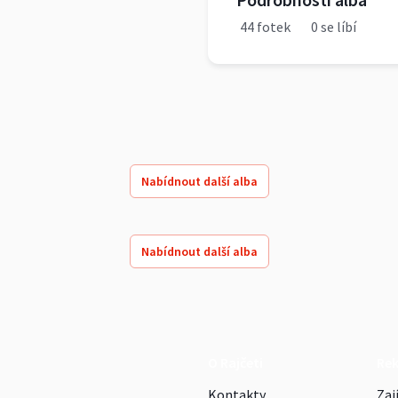
44 fotek
0 se líbí
Nabídnout další alba
Nabídnout další alba
O Rajčeti
Re
Kontakty
Zaj