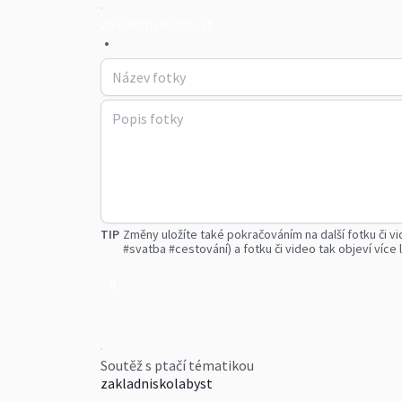
zakladniskolabyst
•
TIP
Změny uložíte také pokračováním na další fotku či vi
#svatba #cestování) a fotku či video tak objeví více l
0
Soutěž s ptačí tématikou
zakladniskolabyst