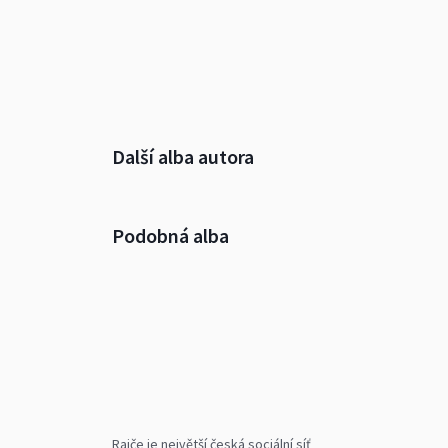
Další alba autora
Podobná alba
Rajče je největší česká sociální síť