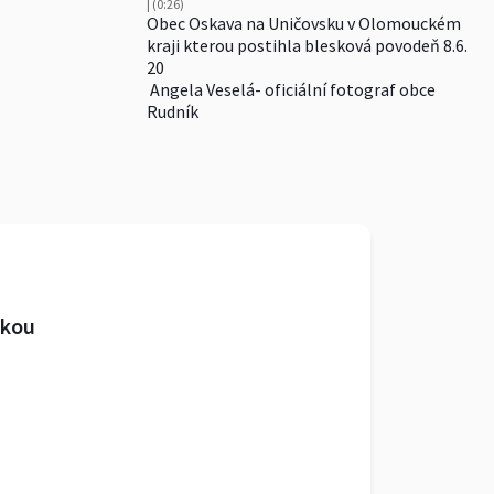
| (0:26)
Obec Oskava na Uničovsku v Olomouckém
kraji kterou postihla blesková povodeň 8.6.
20
Angela Veselá- oficiální fotograf obce
Rudník
ikou