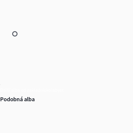
Další alba od zakladniskolabyst
Podobná alba