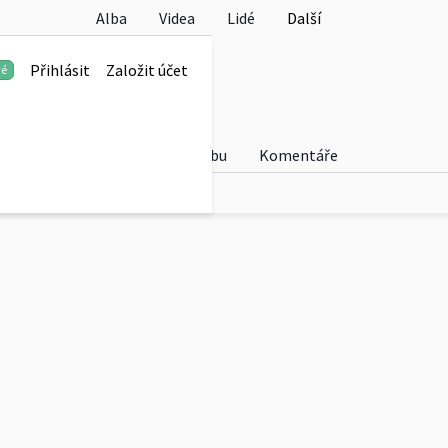
Alba
Videa
Lidé
Další
kou
Přihlásit
Založit účet
vé
Fotky
O albu
Komentáře