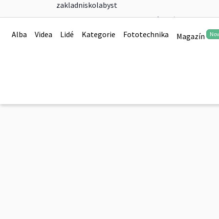
zakladniskolabyst
Soutěž s ptačí témati
Alba
Videa
Lidé
Kategorie
Fototechnika
No
Magazín
0
Soutěž s ptačí tématikou
0