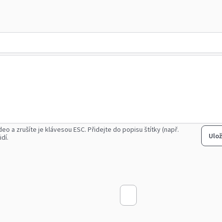
deo a zrušíte je klávesou ESC.
Přidejte do popisu štítky (např.
Ulož
idí.