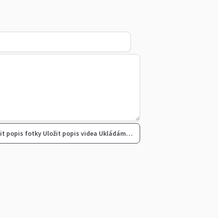
it popis fotky
Uložit popis videa
Ukládám…