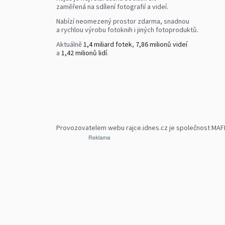
zaměřená na sdílení fotografií a videí.
Nabízí neomezený prostor zdarma, snadnou
a rychlou výrobu fotoknih i jiných fotoproduktů.
Aktuálně
1,4 miliard fotek
,
7,86 milionů videí
a
1,42 milionů lidí
.
Provozovatelem webu rajce.idnes.cz je společnost MAFRA,