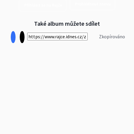
Prohlédnout znovu
Přihlásit se na Rajče
Také album můžete sdílet
Zkopírováno