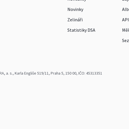
Novinky
Alb
Zelináři
API
Statistiky DSA
Měř
Sez
 a. s., Karla Engliše 519/11, Praha 5, 150 00, IČO: 45313351