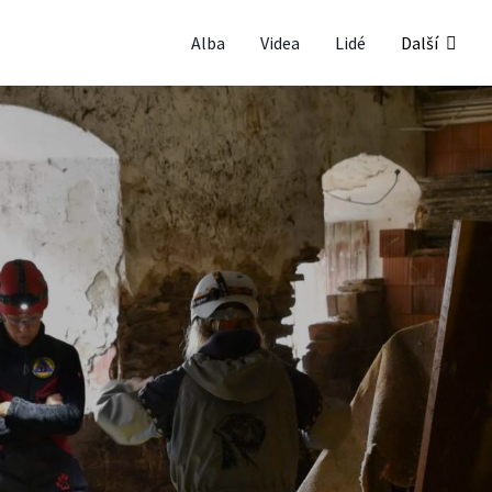
Alba
Videa
Lidé
Další