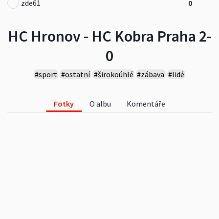
zde61
0
HC Hronov - HC Kobra Praha 2-
0
#sport
#ostatní
#širokoúhlé
#zábava
#lidé
Fotky
O albu
Komentáře