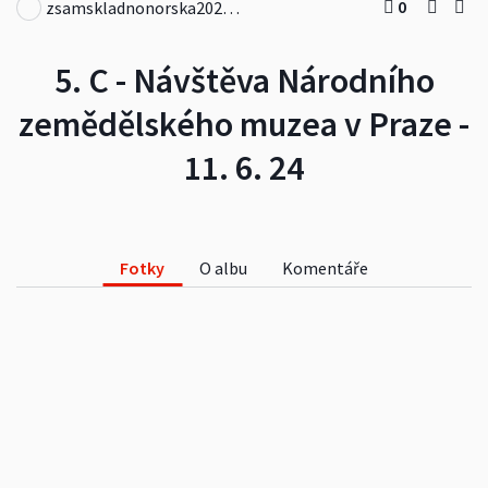
0
zsamskladnonorska2023-24
5. C - Návštěva Národního
zemědělského muzea v Praze -
11. 6. 24
Fotky
O albu
Komentáře