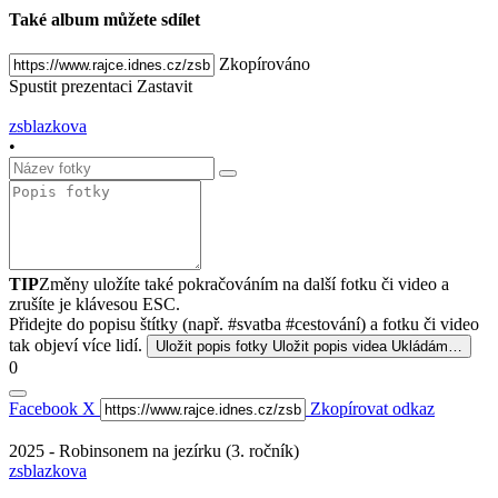
Také album můžete sdílet
Zkopírováno
Spustit prezentaci
Zastavit
zsblazkova
•
TIP
Změny uložíte také pokračováním na další fotku či video a
zrušíte je klávesou ESC.
Přidejte do popisu štítky (např. #svatba #cestování) a fotku či video
tak objeví více lidí.
Uložit popis fotky
Uložit popis videa
Ukládám…
0
Facebook
X
Zkopírovat odkaz
2025 - Robinsonem na jezírku (3. ročník)
zsblazkova