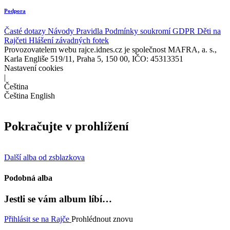
Podpora
Časté dotazy
Návody
Pravidla
Podmínky soukromí
GDPR
Děti na
Rajčeti
Hlášení závadných fotek
Provozovatelem webu rajce.idnes.cz je společnost MAFRA, a. s.,
Karla Engliše 519/11, Praha 5, 150 00, IČO: 45313351
Nastavení cookies
|
Čeština
Čeština
English
Pokračujte v prohlížení
Další alba od zsblazkova
Podobná alba
Jestli se vám album líbí…
Přihlásit se na Rajče
Prohlédnout znovu