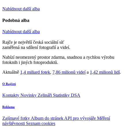
Nabídnout další alba
Podobná alba
Nabídnout další alba
Rajče je největší česká sociální síť
zaměřená na sdílení fotografií a videí.
Nabízí neomezený prostor zdarma, snadnou a rychlou výrobu
fotoknih i jiných fotoproduktů.
Aktuálně
1,4 miliard fotek
,
7,86 milionů videí
a
1,42 milionů lidí
.
O Rajčeti
Kontakty
Novinky
Zelináři
Statistiky DSA
Reklama
Zajímavé fotky
Album do stránek
API pro vývojáře
Měření
návštěvnosti
Seznam cookies