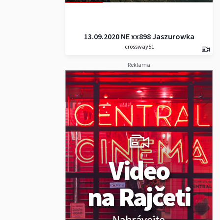
13.09.2020 NE xx898 Jaszurowka
crossway51
_ Kasprov Vrch _ Beskyd _
Prostredná Kopa _ Svinické
Reklama
Sedlo _ Svinica _ Zadni Koscielec
_ Čierný Staw _ Murovianec _
Jaszcurowka