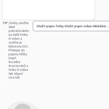
TIP
Změny uložíte
Uložit popis fotky
Uložit popis videa
Ukládám
také
pokračováním
na další fotku
či video a
zrušíte je
klávesou ESC.
Přidejte do
popisu štítky
(např.
#svatba
#cestování) a
fotku či video
tak objeví
více lidí.
0