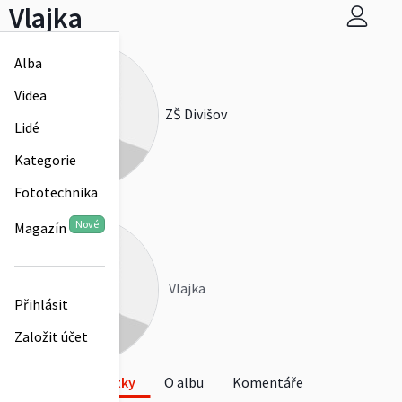
Vlajka
Alba
Videa
ZŠ Divišov
Lidé
Kategorie
Fototechnika
0
Nové
Magazín
Vlajka
Přihlásit
Založit účet
Fotky
O albu
Komentáře