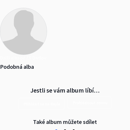
Další alba od ZŠ Divišov
Podobná alba
Jestli se vám album líbí…
Prohlédnout znovu
Přihlásit se na Rajče
Také album můžete sdílet