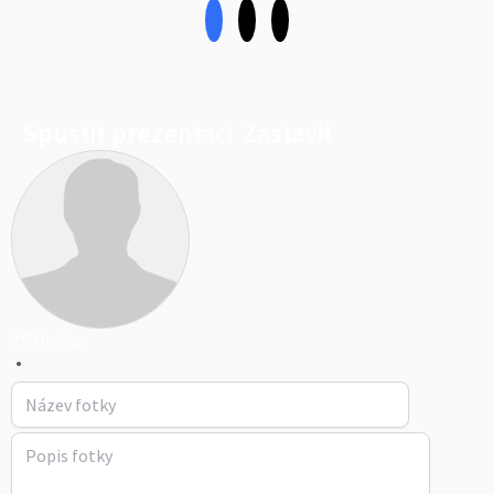
Spustit prezentaci
Zastavit
ZŠ Divišov
•