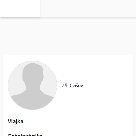
0
ZŠ Divišov
Vlajka
Fototechnika