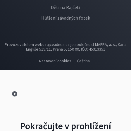
Děti na Rajčeti
Hlášení závadných fotek
Provozovatelem webu rajce.idnes.cz je společnost MAFRA, a. s., Karla
Engliše 519/11, Praha 5, 150 00, IČO: 45313351
Nastavení cookies
|
Čeština
Pokračujte v prohlížení