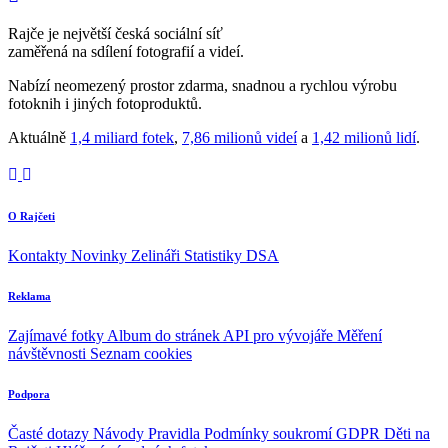
Rajče je největší česká sociální síť
zaměřená na sdílení fotografií a videí.
Nabízí neomezený prostor zdarma, snadnou a rychlou výrobu
fotoknih i jiných fotoproduktů.
Aktuálně
1,4 miliard fotek
,
7,86 milionů videí
a
1,42 milionů lidí
.
O Rajčeti
Kontakty
Novinky
Zelináři
Statistiky DSA
Reklama
Zajímavé fotky
Album do stránek
API pro vývojáře
Měření
návštěvnosti
Seznam cookies
Podpora
Časté dotazy
Návody
Pravidla
Podmínky soukromí
GDPR
Děti na