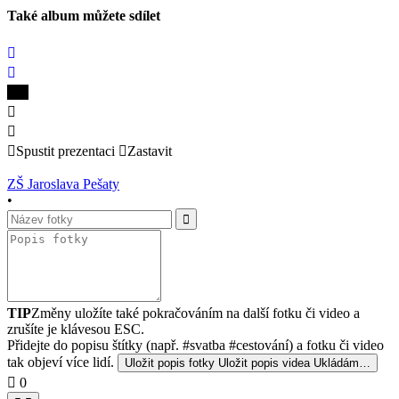
Také album můžete sdílet
Spustit prezentaci
Zastavit
ZŠ Jaroslava Pešaty
•
TIP
Změny uložíte také pokračováním na další fotku či video a
zrušíte je klávesou ESC.
Přidejte do popisu štítky (např. #svatba #cestování) a fotku či video
tak objeví více lidí.
Uložit popis fotky
Uložit popis videa
Ukládám…
0