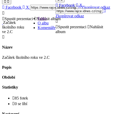
Facebook
X
Facebook
X
Zkopírovat odkaz
Zkopírovat odkaz
Fotky
Spustit prezentaci
Nahlásit album
Začátek
O albu
Spustit prezentaci
Nahlásit
školního roku
Komentáře
ve 2.C
album
Název
Začátek školního roku ve 2.C
Popis
Období
Statistiky
85 fotek
0 se líbí
Nastavení