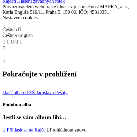
Rajčeti
Hlášení závadných fotek
Provozovatelem webu rajce.idnes.cz je společnost MAFRA, a. s.,
Karla Engliše 519/11, Praha 5, 150 00, IČO: 45313351
Nastavení cookies
|
Čeština
Čeština
English
Pokračujte v prohlížení
Další alba od ZŠ Jaroslava Pešaty
Podobná alba
Jestli se vám album líbí…
Přihlásit se na Rajče
Prohlédnout znovu