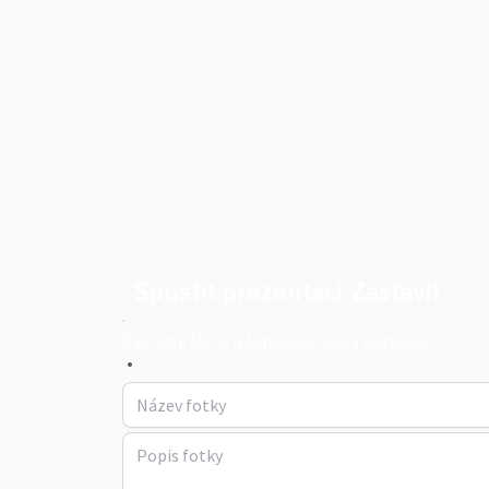
Spustit prezentaci
Zastavit
Základní škola a Mateřská škola Karlovice
•