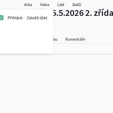
Alba
Videa
Lidé
Další
ZZS Bruntál 15.5.2026 2. zříd
Přihlásit
Založit účet
vé
Fotky
O albu
Komentáře