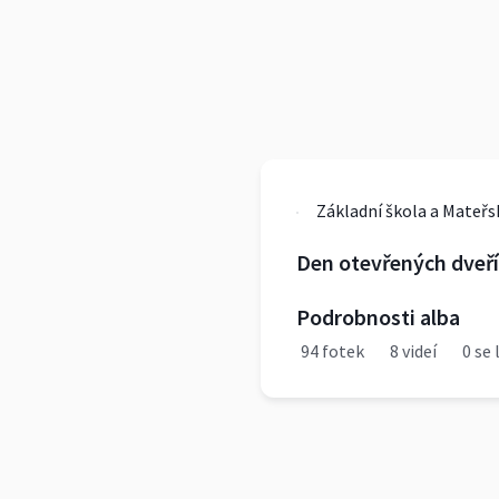
Den otevřených dveří 
Podrobnosti alba
94 fotek
8 videí
0 se 