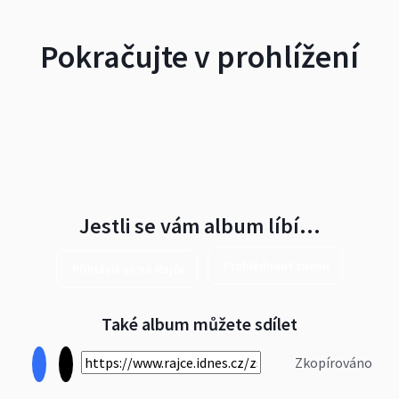
Pokračujte v prohlížení
Jestli se vám album líbí…
Prohlédnout znovu
Přihlásit se na Rajče
Také album můžete sdílet
Zkopírováno