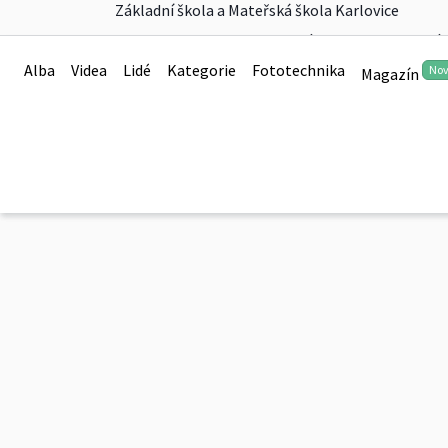
Základní škola a Mateřská škola Karlovice
Den otevřených dveří 
Alba
Videa
Lidé
Kategorie
Fototechnika
No
Magazín
0
Den otevřených dveří ZZS Bruntál 15.5.2026 2. zřída
0