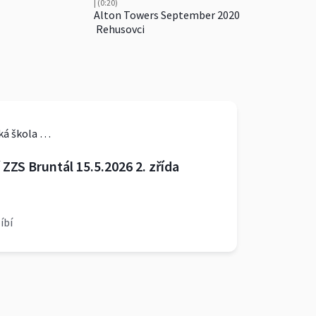
| (0:20)
Alton Towers September 2020
Rehusovci
Základní škola a Mateřská škola Karlovice
ZZS Bruntál 15.5.2026 2. zřída
líbí