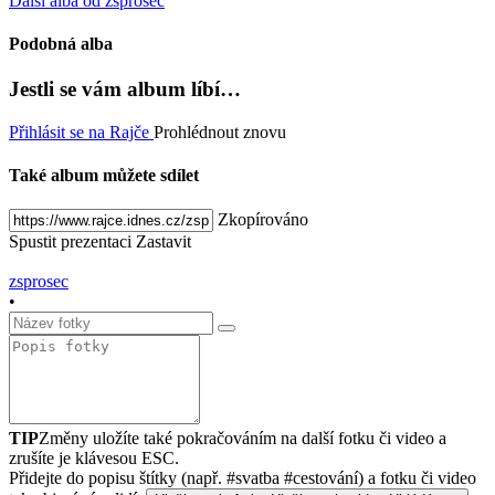
Další alba od zsprosec
Podobná alba
Jestli se vám album líbí…
Přihlásit se na Rajče
Prohlédnout znovu
Také album můžete sdílet
Zkopírováno
Spustit prezentaci
Zastavit
zsprosec
•
TIP
Změny uložíte také pokračováním na další fotku či video a
zrušíte je klávesou ESC.
Přidejte do popisu štítky (např. #svatba #cestování) a fotku či video