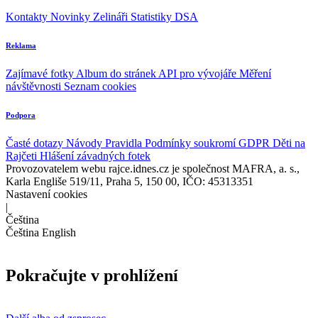
Kontakty
Novinky
Zelináři
Statistiky DSA
Reklama
Zajímavé fotky
Album do stránek
API pro vývojáře
Měření
návštěvnosti
Seznam cookies
Podpora
Časté dotazy
Návody
Pravidla
Podmínky soukromí
GDPR
Děti na
Rajčeti
Hlášení závadných fotek
Provozovatelem webu rajce.idnes.cz je společnost MAFRA, a. s.,
Karla Engliše 519/11, Praha 5, 150 00, IČO: 45313351
Nastavení cookies
|
Čeština
Čeština
English
Pokračujte v prohlížení