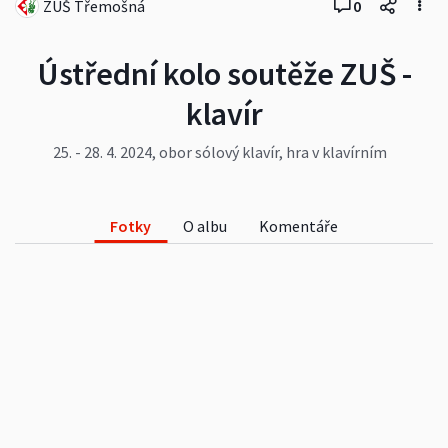
ZUŠ Třemošná
0
Ústřední kolo soutěže ZUŠ -
klavír
25. - 28. 4. 2024, obor sólový klavír, hra v klavírním
duu - ZUŠ Taussigova, Praha Amélie Kuhnová,
Tereza Panušková, Duo Safír, Duo LenTe
#zustremosna
#zustaussigova
#ustrednikolo
Fotky
O albu
Komentáře
#klavir
#gratulace
#udalosti
#umeleckezacatky