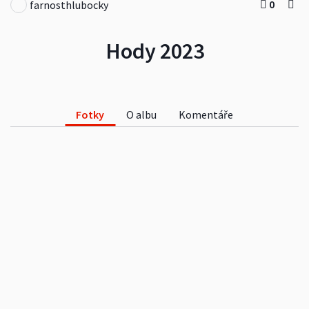
0
farnosthlubocky
Hody 2023
Fotky
O albu
Komentáře