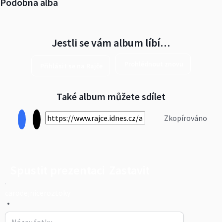
Podobná alba
Jestli se vám album líbí…
Prohlédnout znovu
Přihlásit se na Rajče
Také album můžete sdílet
Zkopírováno
Spustit prezentaci
Zastavit
carodejniceroztoky
•