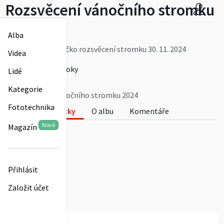
Rozsvěcení vánočního stromku
2024
Alba
Žalovské náměstíčko rozsvěcení stromku 30. 11. 2024
Videa
Více
carodejniceroztoky
Lidé
0
Kategorie
Rozsvěcení vánočního stromku 2024
Fototechnika
Fotky
O albu
Komentáře
Nové
Magazín
0
Přihlásit
Založit účet