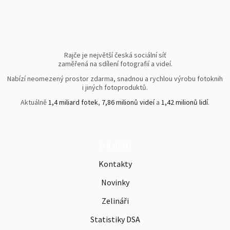
Rajče je největší česká sociální síť
zaměřená na sdílení fotografií a videí.
Nabízí neomezený prostor zdarma, snadnou a rychlou výrobu fotoknih
i jiných fotoproduktů.
Aktuálně
1,4 miliard fotek
,
7,86 milionů videí
a
1,42 milionů lidí
.
O Rajčeti
Kontakty
Novinky
Zelináři
Statistiky DSA