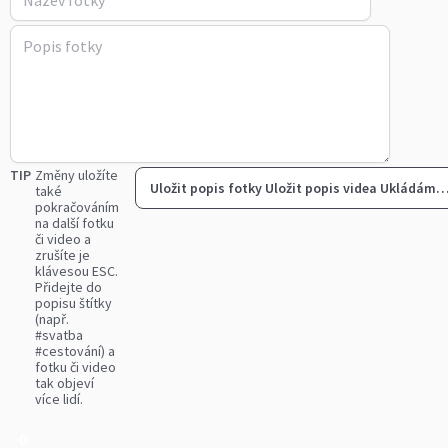
TIP
Změny uložíte
Uložit popis fotky
Uložit popis videa
Ukládám
také
pokračováním
na další fotku
či video a
zrušíte je
klávesou ESC.
Přidejte do
popisu štítky
(např.
#svatba
#cestování) a
fotku či video
tak objeví
více lidí.
0