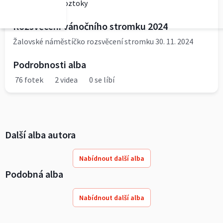
carodejniceroztoky
Rozsvěcení vánočního stromku 2024
Žalovské náměstíčko rozsvěcení stromku 30. 11. 2024
Podrobnosti alba
76 fotek
2 videa
0 se líbí
Další alba autora
Nabídnout další alba
Podobná alba
Nabídnout další alba