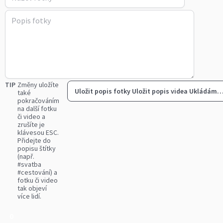
TIP
Změny uložíte
Uložit popis fotky
Uložit popis videa
Ukládám
také
pokračováním
na další fotku
či video a
zrušíte je
klávesou ESC.
Přidejte do
popisu štítky
(např.
#svatba
#cestování) a
fotku či video
tak objeví
více lidí.
0