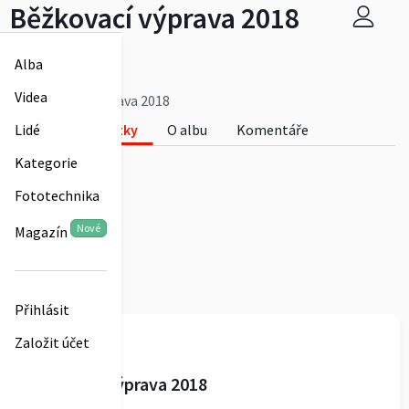
Běžkovací výprava 2018
Matěj Černý
Alba
0
Videa
Běžkovací výprava 2018
Fotky
O albu
Komentáře
Lidé
0
Kategorie
Fototechnika
Nové
Magazín
Přihlásit
Matěj Černý
Založit účet
Běžkovací výprava 2018