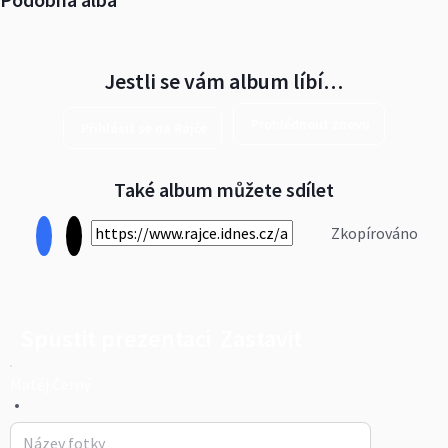
Jestli se vám album líbí…
Prohlédnout znovu
Přihlásit se na Rajče
Také album můžete sdílet
Zkopírováno
Spustit prezentaci
Zastavit
Matěj Černý
•