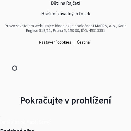
Děti na Rajčeti
Hlášení závadných fotek
Provozovatelem webu rajce.idnes.cz je společnost MAFRA, a. s., Karla
Engliše 519/11, Praha 5, 150 00, IČO: 45313351
Nastavení cookies
|
Čeština
Pokračujte v prohlížení
Další alba od Matěj Černý
Podobná alba