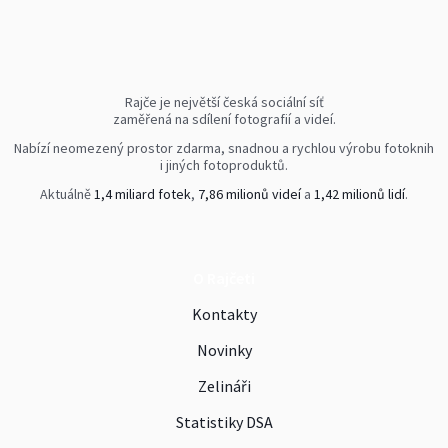
Rajče je největší česká sociální síť
zaměřená na sdílení fotografií a videí.
Nabízí neomezený prostor zdarma, snadnou a rychlou výrobu fotoknih
i jiných fotoproduktů.
Aktuálně
1,4 miliard fotek
,
7,86 milionů videí
a
1,42 milionů lidí
.
O Rajčeti
Kontakty
Novinky
Zelináři
Statistiky DSA