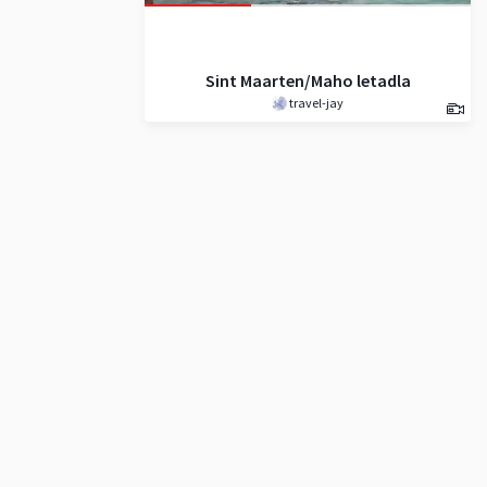
Sint Maarten/Maho letadla
travel-jay
022020