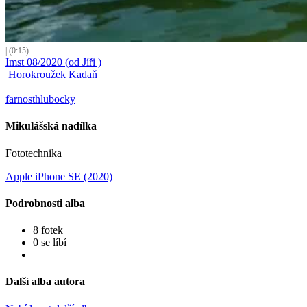
| (0:15)
Imst 08/2020 (od Jíři )
Horokroužek Kadaň
farnosthlubocky
Mikulášská nadílka
Fototechnika
Apple iPhone SE (2020)
Podrobnosti alba
8 fotek
0 se líbí
Další alba autora