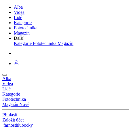
Alba
Videa
Lidé
Kategorie
Fototechnika
Magazín
Další
Kategorie
Fototechnika
Magazín
Alba
Videa
Lidé
Kategorie
Fototechnika
Magazín
Nové
Přihlásit
Založit účet
farnosthlubocky