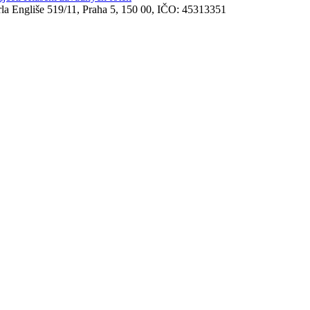
rla Engliše 519/11, Praha 5, 150 00, IČO: 45313351