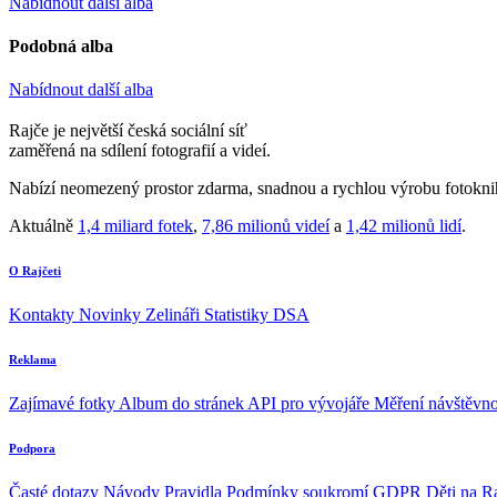
Nabídnout další alba
Podobná alba
Nabídnout další alba
Rajče je největší česká sociální síť
zaměřená na sdílení fotografií a videí.
Nabízí neomezený prostor zdarma, snadnou a rychlou výrobu fotoknih
Aktuálně
1,4 miliard fotek
,
7,86 milionů videí
a
1,42 milionů lidí
.
O Rajčeti
Kontakty
Novinky
Zelináři
Statistiky DSA
Reklama
Zajímavé fotky
Album do stránek
API pro vývojáře
Měření návštěvno
Podpora
Časté dotazy
Návody
Pravidla
Podmínky soukromí
GDPR
Děti na R