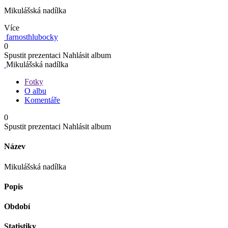
Mikulášská nadílka
Více
farnosthlubocky
0
Spustit prezentaci
Nahlásit album
Mikulášská nadílka
Fotky
O albu
Komentáře
0
Spustit prezentaci
Nahlásit album
Název
Mikulášská nadílka
Popis
Období
Statistiky