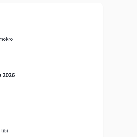
mokro
e 2026
 líbí