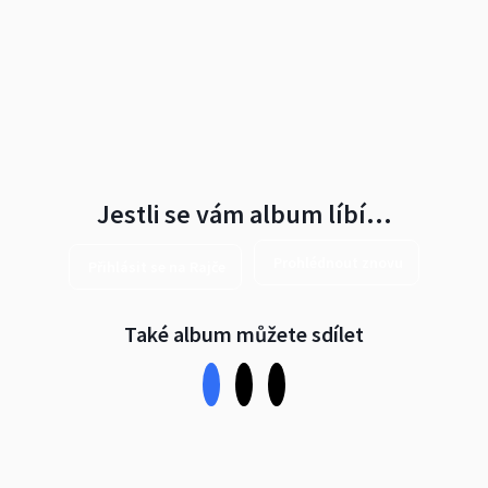
Jestli se vám album líbí…
Prohlédnout znovu
Přihlásit se na Rajče
Také album můžete sdílet