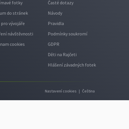
ímavé fotky
Časté dotazy
um do stránek
Návody
 pro vývojáře
Pravidla
ení návštěvnosti
Podmínky soukromí
nam cookies
GDPR
Děti na Rajčeti
Hlášení závadných fotek
Nastavení cookies
|
Čeština