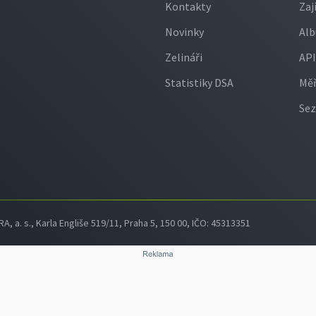
Kontakty
Zaj
Novinky
Alb
Zelináři
API
Statistiky DSA
Měř
Sez
 a. s., Karla Engliše 519/11, Praha 5, 150 00, IČO: 45313351