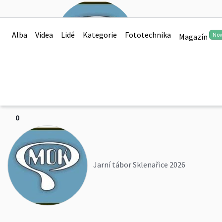
Alba
Videa
Lidé
Kategorie
Fototechnika
No
Magazín
mokro
Jarní tábor Sklenařic
0
Jarní tábor Sklenařice 2026