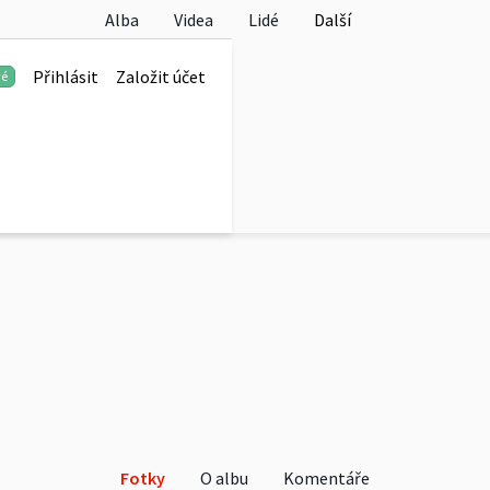
Alba
Videa
Lidé
Další
Přihlásit
Založit účet
vé
e 2026
Fotky
O albu
Komentáře