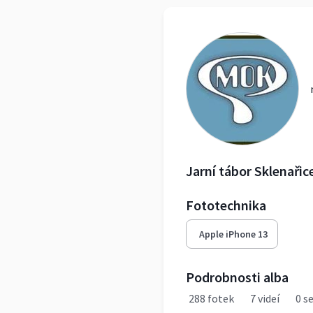
Jarní tábor Sklenařic
Fototechnika
Apple iPhone 13
Podrobnosti alba
288 fotek
7 videí
0 se