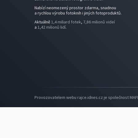
Nabízí neomezený prostor zdarma, snadnou
a rychlou výrobu fotoknih i jiných fotoproduktů.
Aktuálně
1,4 miliard fotek
,
7,86 milionů videí
a
1,42 milionů lidí
.
Provozovatelem webu rajce.idnes.cz je společnost MAFRA,