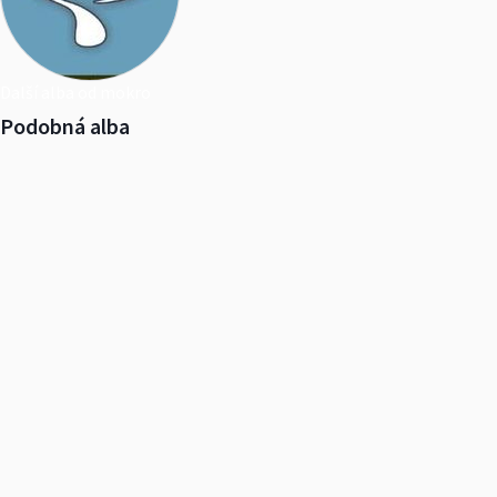
Další alba od mokro
Podobná alba