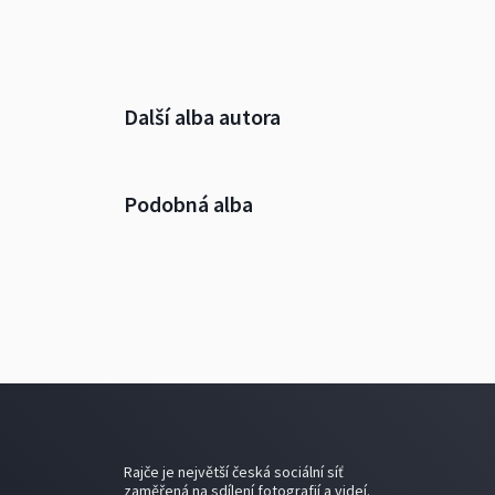
Další alba autora
Podobná alba
Rajče je největší česká sociální síť
zaměřená na sdílení fotografií a videí.