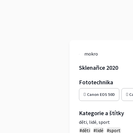
mokro
Sklenařice 2020
Fototechnika
Canon EOS 50D
C
Kategorie a štítky
děti
,
lidé
,
sport
#děti
#lidé
#sport