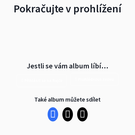
Pokračujte v prohlížení
Jestli se vám album líbí…
Prohlédnout znovu
Přihlásit se na Rajče
Také album můžete sdílet