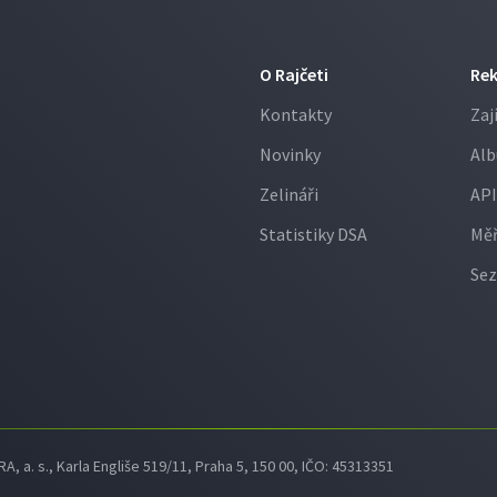
O Rajčeti
Re
Kontakty
Zaj
Novinky
Alb
Zelináři
API
Statistiky DSA
Měř
Sez
 a. s., Karla Engliše 519/11, Praha 5, 150 00, IČO: 45313351