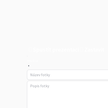
Spustit prezentaci
Zastavit
mokro
•