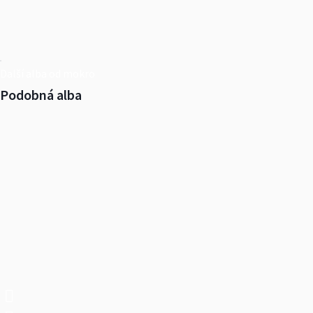
Další alba od mokro
Podobná alba