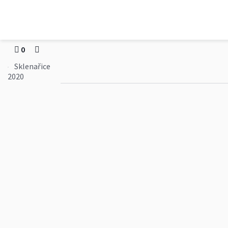
mokro
Sklenařice 2020
0
Sklenařice
2020