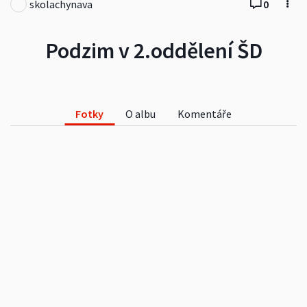
skolachynava
0
Podzim v 2.oddělení ŠD
Fotky
O albu
Komentáře