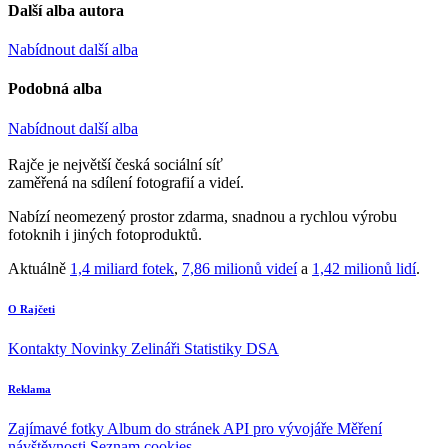
Další alba autora
Nabídnout další alba
Podobná alba
Nabídnout další alba
Rajče je největší česká sociální síť
zaměřená na sdílení fotografií a videí.
Nabízí neomezený prostor zdarma, snadnou a rychlou výrobu
fotoknih i jiných fotoproduktů.
Aktuálně
1,4 miliard fotek
,
7,86 milionů videí
a
1,42 milionů lidí
.
O Rajčeti
Kontakty
Novinky
Zelináři
Statistiky DSA
Reklama
Zajímavé fotky
Album do stránek
API pro vývojáře
Měření
návštěvnosti
Seznam cookies