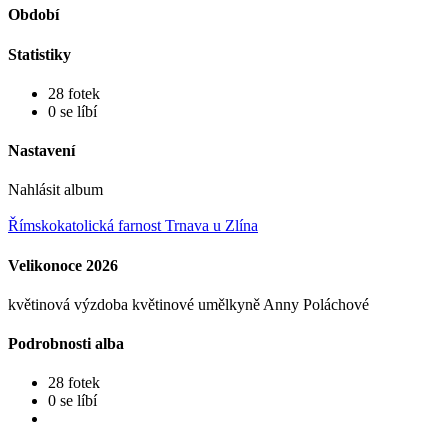
Období
Statistiky
28 fotek
0 se líbí
Nastavení
Nahlásit album
Římskokatolická farnost Trnava u Zlína
Velikonoce 2026
květinová výzdoba květinové umělkyně Anny Poláchové
Podrobnosti alba
28 fotek
0 se líbí