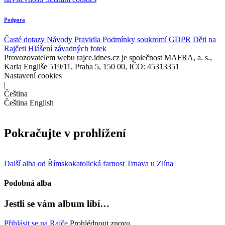
Podpora
Časté dotazy
Návody
Pravidla
Podmínky soukromí
GDPR
Děti na
Rajčeti
Hlášení závadných fotek
Provozovatelem webu rajce.idnes.cz je společnost MAFRA, a. s.,
Karla Engliše 519/11, Praha 5, 150 00, IČO: 45313351
Nastavení cookies
|
Čeština
Čeština
English
Pokračujte v prohlížení
Další alba od Římskokatolická farnost Trnava u Zlína
Podobná alba
Jestli se vám album líbí…
Přihlásit se na Rajče
Prohlédnout znovu