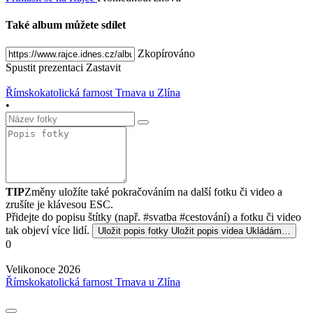
Také album můžete sdílet
Zkopírováno
Spustit prezentaci
Zastavit
Římskokatolická farnost Trnava u Zlína
•
TIP
Změny uložíte také pokračováním na další fotku či video a
zrušíte je klávesou ESC.
Přidejte do popisu štítky (např. #svatba #cestování) a fotku či video
tak objeví více lidí.
Uložit popis fotky
Uložit popis videa
Ukládám…
0
Velikonoce 2026
Římskokatolická farnost Trnava u Zlína