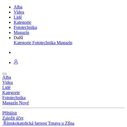
Alba
Videa
Lidé
Kategorie
Fototechnika
Magazín
Další
Kategorie
Fototechnika
Magazín
Alba
Videa
Lidé
Kategorie
Fototechnika
Magazín
Nové
Přihlásit
Založit účet
Římskokatolická farnost Trnava u Zlína