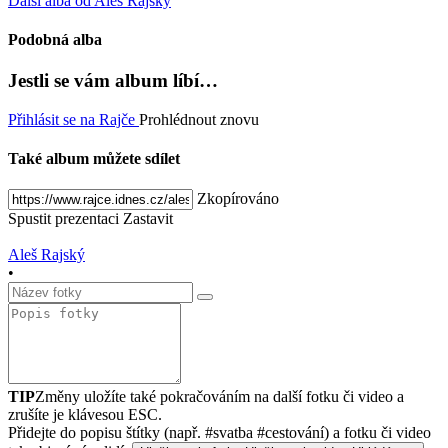
Další alba od Aleš Rajský
Podobná alba
Jestli se vám album líbí…
Přihlásit se na Rajče
Prohlédnout znovu
Také album můžete sdílet
Zkopírováno
Spustit prezentaci
Zastavit
Aleš Rajský
•
TIP
Změny uložíte také pokračováním na další fotku či video a
zrušíte je klávesou ESC.
Přidejte do popisu štítky (např. #svatba #cestování) a fotku či video