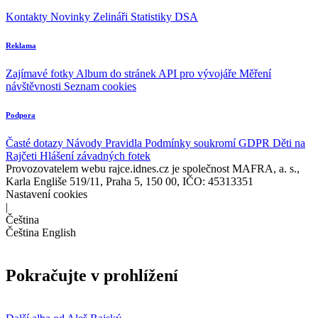
Kontakty
Novinky
Zelináři
Statistiky DSA
Reklama
Zajímavé fotky
Album do stránek
API pro vývojáře
Měření
návštěvnosti
Seznam cookies
Podpora
Časté dotazy
Návody
Pravidla
Podmínky soukromí
GDPR
Děti na
Rajčeti
Hlášení závadných fotek
Provozovatelem webu rajce.idnes.cz je společnost MAFRA, a. s.,
Karla Engliše 519/11, Praha 5, 150 00, IČO: 45313351
Nastavení cookies
|
Čeština
Čeština
English
Pokračujte v prohlížení