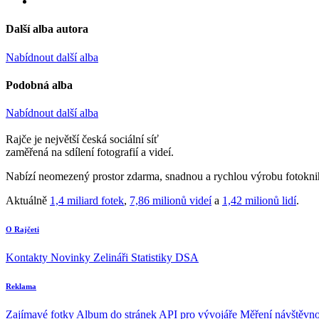
Další alba autora
Nabídnout další alba
Podobná alba
Nabídnout další alba
Rajče je největší česká sociální síť
zaměřená na sdílení fotografií a videí.
Nabízí neomezený prostor zdarma, snadnou a rychlou výrobu fotoknih
Aktuálně
1,4 miliard fotek
,
7,86 milionů videí
a
1,42 milionů lidí
.
O Rajčeti
Kontakty
Novinky
Zelináři
Statistiky DSA
Reklama
Zajímavé fotky
Album do stránek
API pro vývojáře
Měření návštěvno