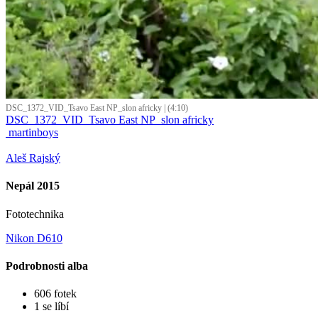
DSC_1372_VID_Tsavo East NP_slon africky | (4:10)
DSC_1372_VID_Tsavo East NP_slon africky
martinboys
Aleš Rajský
Nepál 2015
Fototechnika
Nikon D610
Podrobnosti alba
606 fotek
1 se líbí