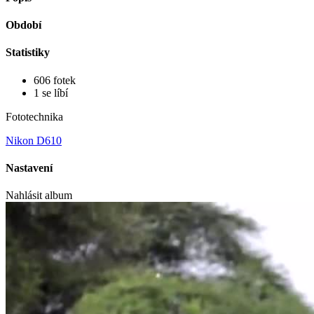
Období
Statistiky
606 fotek
1 se líbí
Fototechnika
Nikon D610
Nastavení
Nahlásit album