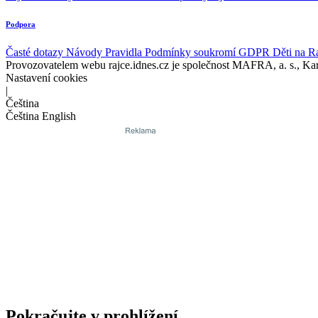
Podpora
Časté dotazy
Návody
Pravidla
Podmínky soukromí
GDPR
Děti na R
Provozovatelem webu rajce.idnes.cz je společnost MAFRA, a. s., Ka
Nastavení cookies
|
Čeština
Čeština
English
Pokračujte v prohlížení