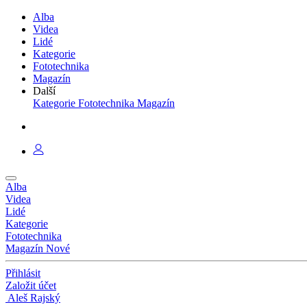
Alba
Videa
Lidé
Kategorie
Fototechnika
Magazín
Další
Kategorie
Fototechnika
Magazín
Alba
Videa
Lidé
Kategorie
Fototechnika
Magazín
Nové
Přihlásit
Založit účet
Aleš Rajský