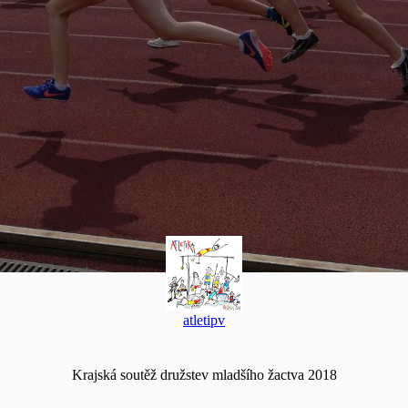
atletipv
Krajská soutěž družstev mladšího žactva 2018