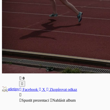
0
atletipv
Facebook
X
Zkopírovat odkaz
Spustit prezentaci
Nahlásit album