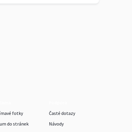
klama
Podpora
ímavé fotky
Časté dotazy
um do stránek
Návody