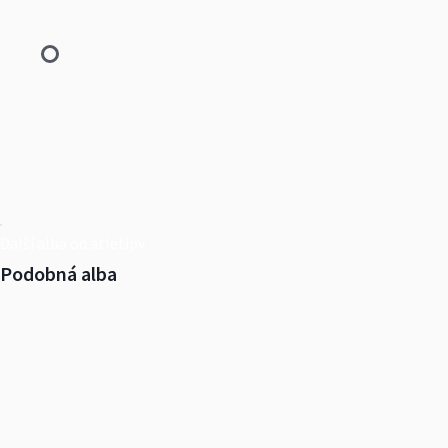
Další alba od atletipv
Podobná alba