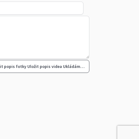
it popis fotky
Uložit popis videa
Ukládám…