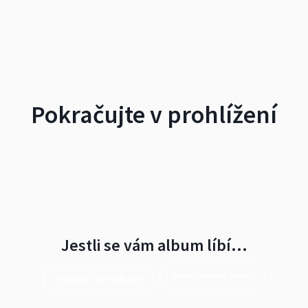
Pokračujte v prohlížení
Jestli se vám album líbí…
Prohlédnout znovu
Přihlásit se na Rajče