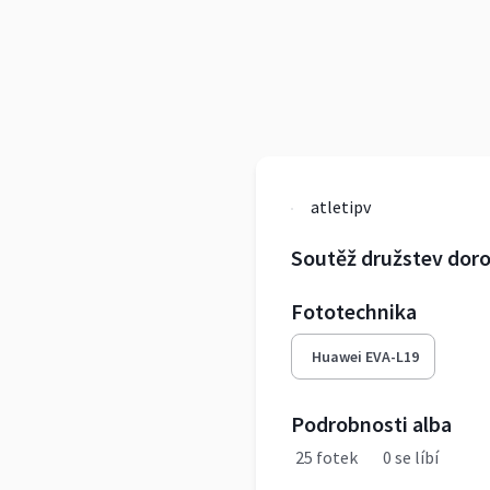
atletipv
Soutěž družstev dor
Fototechnika
Huawei EVA-L19
Podrobnosti alba
25 fotek
0 se líbí