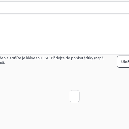
deo a zrušíte je klávesou ESC.
Přidejte do popisu štítky (např.
Ulož
idí.