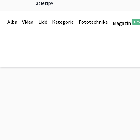
atletipv
Soutěž družstev doro
Alba
Videa
Lidé
Kategorie
Fototechnika
No
Magazín
0
Soutěž družstev dorostu 2018
0