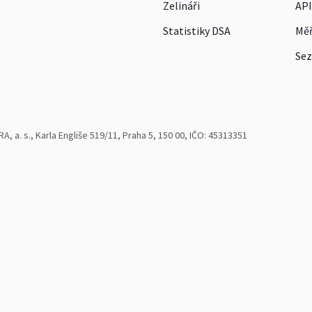
Zelináři
API
Statistiky DSA
Měř
Sez
 a. s., Karla Engliše 519/11, Praha 5, 150 00, IČO: 45313351