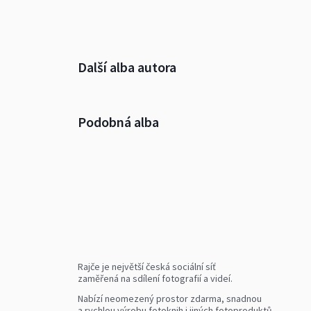
Další alba autora
Podobná alba
Rajče je největší česká sociální síť
zaměřená na sdílení fotografií a videí.
Nabízí neomezený prostor zdarma, snadnou
a rychlou výrobu fotoknih i jiných fotoproduktů.