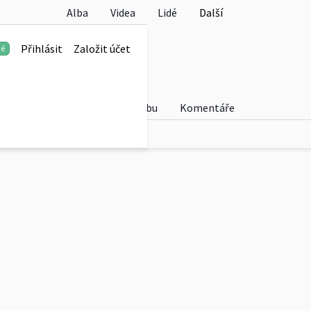
Alba
Videa
Lidé
Další
stu 2018
Přihlásit
Založit účet
vé
Fotky
O albu
Komentáře