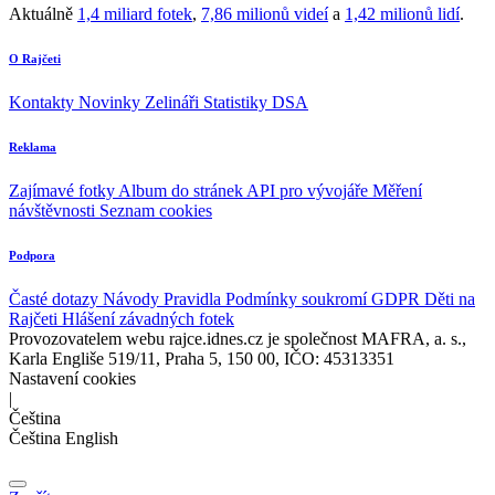
Aktuálně
1,4 miliard fotek
,
7,86 milionů videí
a
1,42 milionů lidí
.
O Rajčeti
Kontakty
Novinky
Zelináři
Statistiky DSA
Reklama
Zajímavé fotky
Album do stránek
API pro vývojáře
Měření
návštěvnosti
Seznam cookies
Podpora
Časté dotazy
Návody
Pravidla
Podmínky soukromí
GDPR
Děti na
Rajčeti
Hlášení závadných fotek
Provozovatelem webu rajce.idnes.cz je společnost MAFRA, a. s.,
Karla Engliše 519/11, Praha 5, 150 00, IČO: 45313351
Nastavení cookies
|
Čeština
Čeština
English