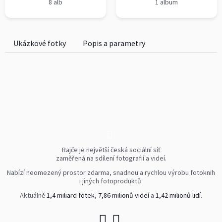
8 alb
1 album
Ukázkové fotky
Popis a parametry
xyz
Rajče je největší česká sociální síť
zaměřená na sdílení fotografií a videí.
Nabízí neomezený prostor zdarma, snadnou a rychlou výrobu fotoknih
i jiných fotoproduktů.
Aktuálně
1,4 miliard fotek
,
7,86 milionů videí
a
1,42 milionů lidí
.