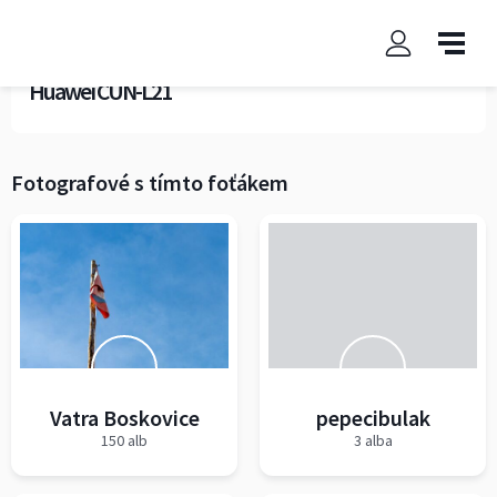
Fototechnika
Huawei CUN-L21
Fotografové s tímto foťákem
Vatra Boskovice
pepecibulak
150 alb
3 alba