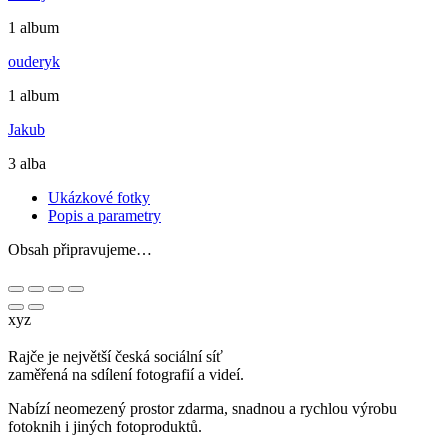
1 album
ouderyk
1 album
Jakub
3 alba
Ukázkové fotky
Popis a parametry
Obsah připravujeme…
xyz
Rajče je největší česká sociální síť
zaměřená na sdílení fotografií a videí.
Nabízí neomezený prostor zdarma, snadnou a rychlou výrobu
fotoknih i jiných fotoproduktů.