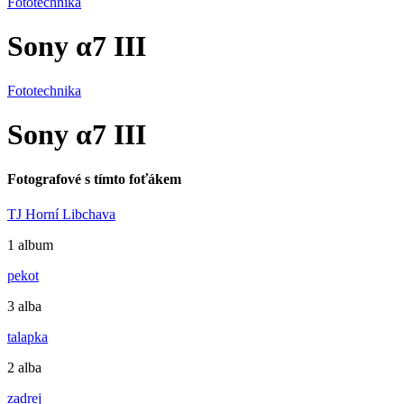
Fototechnika
Sony α7 III
Fototechnika
Sony α7 III
Fotografové s tímto foťákem
TJ Horní Libchava
1 album
pekot
3 alba
talapka
2 alba
zadrej