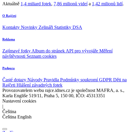
Aktuálně
1,4 miliard fotek
,
7,86 milionů videí
a
1,42 milionů lidí
.
O Rajčeti
Kontakty
Novinky
Zelináři
Statistiky DSA
Reklama
Zajímavé fotky
Album do stránek
API pro vývojáře
Měření
návštěvnosti
Seznam cookies
Podpora
Časté dotazy
Návody
Pravidla
Podmínky soukromí
GDPR
Děti na
Rajčeti
Hlášení závadných fotek
Provozovatelem webu rajce.idnes.cz je společnost MAFRA, a. s.,
Karla Engliše 519/11, Praha 5, 150 00, IČO: 45313351
Nastavení cookies
|
Čeština
Čeština
English