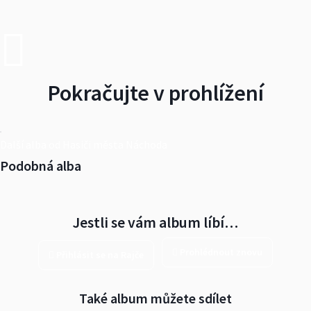
Pokračujte v prohlížení
Další alba od Hasiči města Náchoda
Podobná alba
Jestli se vám album líbí…
Prohlédnout znovu
Přihlásit se na Rajče
Také album můžete sdílet