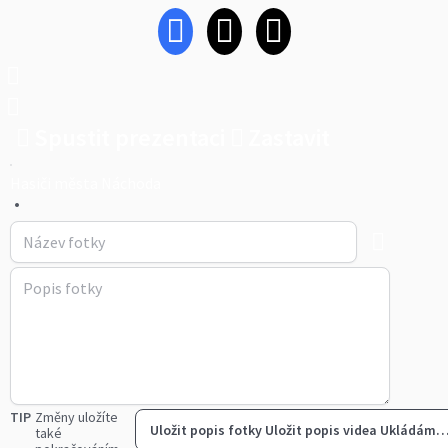
Spustit prezentaci
Zastavit
Hasiči města Náchoda
•
TIP
Změny uložíte
Uložit popis fotky
Uložit popis videa
Ukládám
také