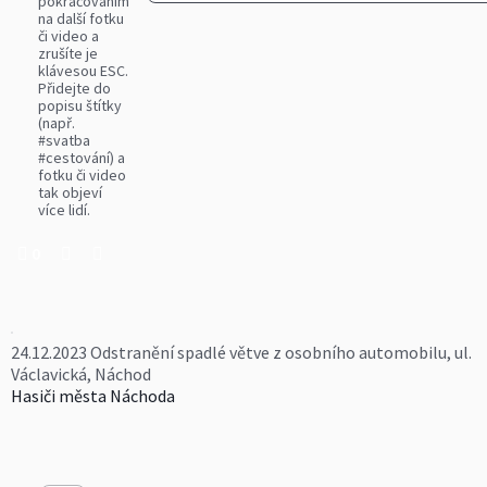
pokračováním
na další fotku
či video a
zrušíte je
klávesou ESC.
Přidejte do
popisu štítky
(např.
#svatba
#cestování) a
fotku či video
tak objeví
více lidí.
0
24.12.2023 Odstranění spadlé větve z osobního automobilu, ul.
Václavická, Náchod
Hasiči města Náchoda