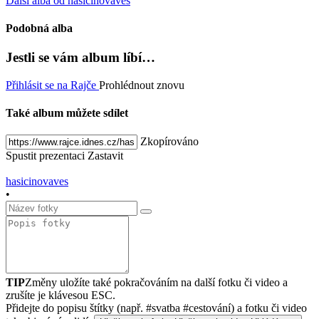
Další alba od hasicinovaves
Podobná alba
Jestli se vám album líbí…
Přihlásit se na Rajče
Prohlédnout znovu
Také album můžete sdílet
Zkopírováno
Spustit prezentaci
Zastavit
hasicinovaves
•
TIP
Změny uložíte také pokračováním na další fotku či video a
zrušíte je klávesou ESC.
Přidejte do popisu štítky (např. #svatba #cestování) a fotku či video