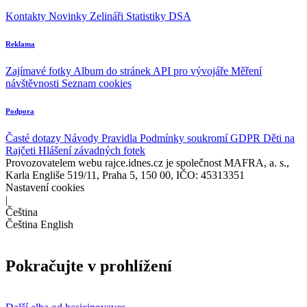
Kontakty
Novinky
Zelináři
Statistiky DSA
Reklama
Zajímavé fotky
Album do stránek
API pro vývojáře
Měření
návštěvnosti
Seznam cookies
Podpora
Časté dotazy
Návody
Pravidla
Podmínky soukromí
GDPR
Děti na
Rajčeti
Hlášení závadných fotek
Provozovatelem webu rajce.idnes.cz je společnost MAFRA, a. s.,
Karla Engliše 519/11, Praha 5, 150 00, IČO: 45313351
Nastavení cookies
|
Čeština
Čeština
English
Pokračujte v prohlížení