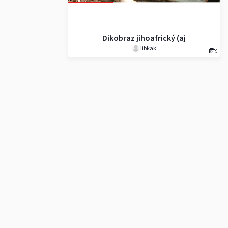
Dikobraz jihoafrický (aj
libkak
dikobrazátko )