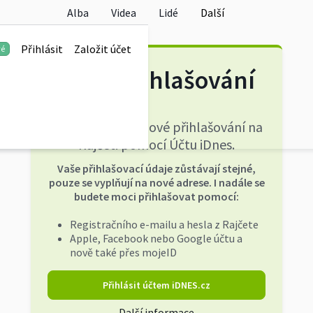
Alba
Videa
Lidé
Další
Přihlásit
Založit účet
vé
Nové přihlašování
Přecházíme na nové přihlašování na
Rajčeti pomocí Účtu iDnes.
Vaše přihlašovací údaje zůstávají stejné,
pouze se vyplňují na nové adrese. I nadále se
budete moci přihlašovat pomocí:
Registračního e-mailu a hesla z Rajčete
Apple, Facebook nebo Google účtu a
nově také přes mojeID
Přihlásit účtem iDNES.cz
Další informace