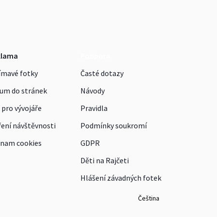
klama
Podpora
ímavé fotky
Časté dotazy
um do stránek
Návody
 pro vývojáře
Pravidla
ení návštěvnosti
Podmínky soukromí
nam cookies
GDPR
Děti na Rajčeti
Hlášení závadných fotek
Čeština