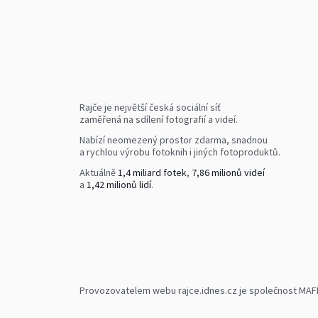
Rajče je největší česká sociální síť
zaměřená na sdílení fotografií a videí.
Nabízí neomezený prostor zdarma, snadnou
a rychlou výrobu fotoknih i jiných fotoproduktů.
Aktuálně
1,4 miliard fotek
,
7,86 milionů videí
a
1,42 milionů lidí
.
Provozovatelem webu rajce.idnes.cz je společnost MAFRA,