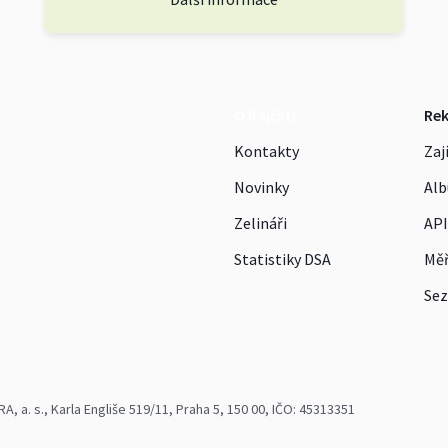
O Rajčeti
Re
Kontakty
Zaj
Novinky
Alb
Zelináři
API
Statistiky DSA
Měř
Sez
 a. s., Karla Engliše 519/11, Praha 5, 150 00, IČO: 45313351