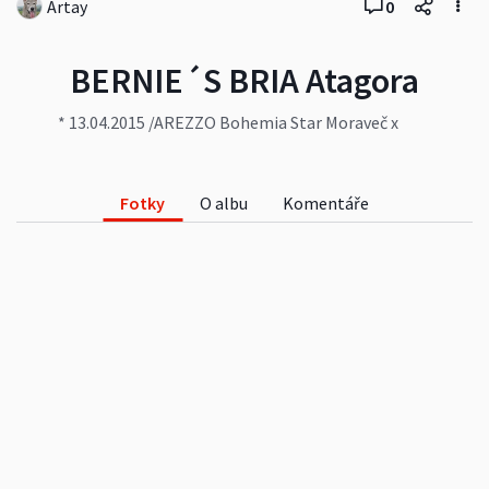
Artay
0
BERNIE´S BRIA Atagora
* 13.04.2015 /AREZZO Bohemia Star Moraveč x
USUREI Donnevara/
http://zestareskalky.webnode.cz/
Fotky
O albu
Komentáře