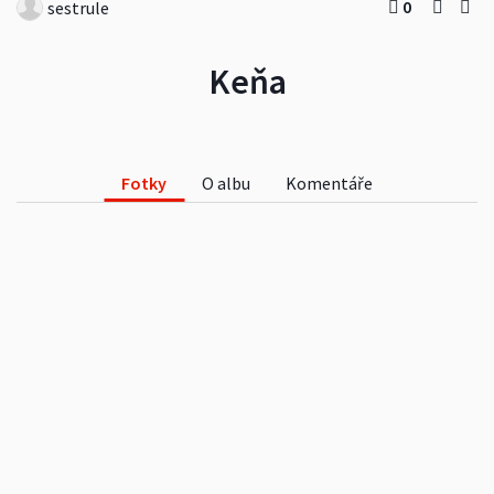
0
sestrule
Keňa
Fotky
O albu
Komentáře